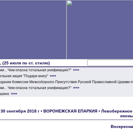
 (25 июля по ст. стилю)
ики... Чем опасна тотальная унификация?"
>>>
льная акция "Подари книгу"
>>>
едании Комиссии Межсоборного Присутствия Русской Православной Церкви п
ики... Чем опасна тотальная унификация?"
>>>
ершино
>>>
30 сентября 2018 г • ВОРОНЕЖСКАЯ ЕПАРХИЯ • Левобережное 
иконы
Воскресна