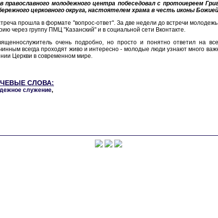
в православного молодежного центра побеседовал с протоиереем Гри
бережного церковного округа, настоятелем храма в честь иконы Божией 
треча прошла в формате "вопрос-ответ". За две недели до встречи молодежь
рию через группу ПМЦ "Казанский" и в социальной сети Вконтакте.
вященнослужитель очень подробно, но просто и понятно ответил на все
чинным всегда проходят живо и интересно - молодые люди узнают много важн
нии Церкви в современном мире.
ЧЕВЫЕ СЛОВА:
дежное служение
,