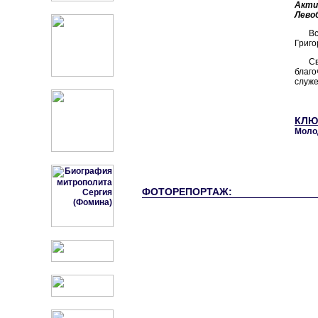
Акти
Лево
Вс
Григо
С
благо
служе
КЛЮ
Моло
ФОТОРЕПОРТАЖ: