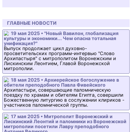
ГЛАВНЫЕ НОВОСТИ
19 мая 2025 • "Новый Вавилон, глобализация
культуры и экономики... Чем опасна тотальная
унификация?"
Выпуск продолжает цикл духовно-
просветительских программ-интервью "Слово
Архипастыря" с митрополитом Воронежским и
Лискинским Леонтием, Главой Воронежской
митрополии.
18 мая 2025 • Архиерейское богослужение в
обители преподобного Павла Фивейского
Архипастыри, совершающие паломническую
поездку по храмам и обителям Египта, совершили
Божественную литургию в сослужении клириков -
участников паломнической группы.
17 мая 2025 • Митрополит Воронежский и
Лискинский Леонтий и паломники из Воронежской
митрополии посетили Лавру преподобного
Антония Великого