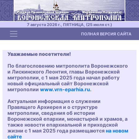
7 августа 2026 г., ПЯТНИЦА, (25 июля ст.)
Toggle navigation
ПОЛНАЯ ВЕРСИЯ САЙТА
Уважаемые посетители!
По благословению митрополита Воронежского
и Лискинского Леонтия, главы Воронежской
митрополии, с 1 мая 2025 года начал работу
новый официальный сайт Воронежской
митрополии
www.vrn-eparhia.ru
.
Актуальная информация о служении
Правящего Архиерея и о структуре
митрополии, сведения об истории
Воронежской епархии, монастырей и храмов, а
также новости епархиальной и приходской
жизни с 1 мая 2025 года размещаются
на новом
сайте