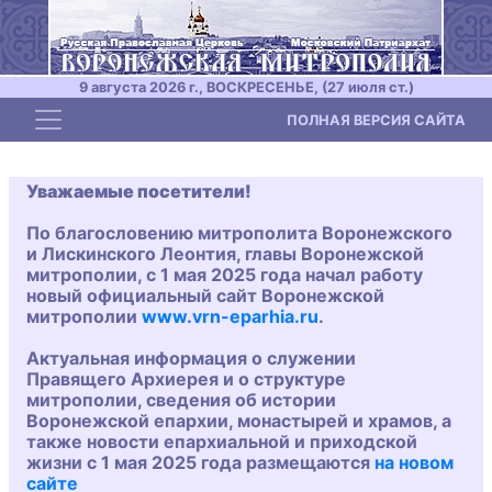
9 августа 2026 г., ВОСКРЕСЕНЬЕ, (27 июля ст.)
Toggle navigation
ПОЛНАЯ ВЕРСИЯ САЙТА
Уважаемые посетители!
По благословению митрополита Воронежского
и Лискинского Леонтия, главы Воронежской
митрополии, с 1 мая 2025 года начал работу
новый официальный сайт Воронежской
митрополии
www.vrn-eparhia.ru
.
Актуальная информация о служении
Правящего Архиерея и о структуре
митрополии, сведения об истории
Воронежской епархии, монастырей и храмов, а
также новости епархиальной и приходской
жизни с 1 мая 2025 года размещаются
на новом
сайте