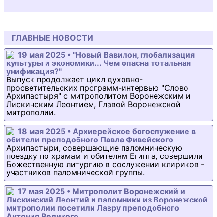
ГЛАВНЫЕ НОВОСТИ
19 мая 2025 • "Новый Вавилон, глобализация
культуры и экономики... Чем опасна тотальная
унификация?"
Выпуск продолжает цикл духовно-
просветительских программ-интервью "Слово
Архипастыря" с митрополитом Воронежским и
Лискинским Леонтием, Главой Воронежской
митрополии.
18 мая 2025 • Архиерейское богослужение в
обители преподобного Павла Фивейского
Архипастыри, совершающие паломническую
поездку по храмам и обителям Египта, совершили
Божественную литургию в сослужении клириков -
участников паломнической группы.
17 мая 2025 • Митрополит Воронежский и
Лискинский Леонтий и паломники из Воронежской
митрополии посетили Лавру преподобного
Антония Великого