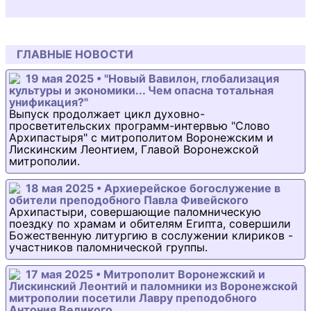
ГЛАВНЫЕ НОВОСТИ
19 мая 2025 • "Новый Вавилон, глобализация
культуры и экономики... Чем опасна тотальная
унификация?"
Выпуск продолжает цикл духовно-
просветительских программ-интервью "Слово
Архипастыря" с митрополитом Воронежским и
Лискинским Леонтием, Главой Воронежской
митрополии.
18 мая 2025 • Архиерейское богослужение в
обители преподобного Павла Фивейского
Архипастыри, совершающие паломническую
поездку по храмам и обителям Египта, совершили
Божественную литургию в сослужении клириков -
участников паломнической группы.
17 мая 2025 • Митрополит Воронежский и
Лискинский Леонтий и паломники из Воронежской
митрополии посетили Лавру преподобного
Антония Великого