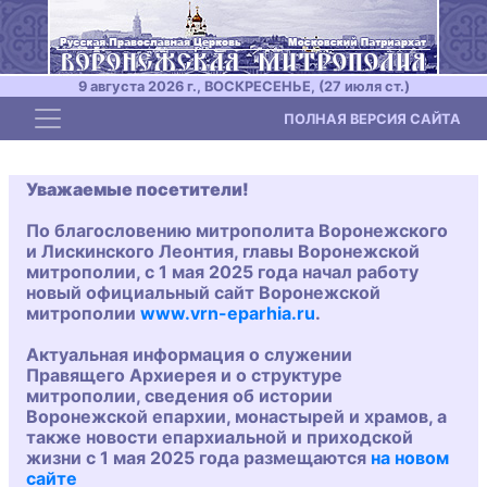
9 августа 2026 г., ВОСКРЕСЕНЬЕ, (27 июля ст.)
Toggle navigation
ПОЛНАЯ ВЕРСИЯ САЙТА
Уважаемые посетители!
По благословению митрополита Воронежского
и Лискинского Леонтия, главы Воронежской
митрополии, с 1 мая 2025 года начал работу
новый официальный сайт Воронежской
митрополии
www.vrn-eparhia.ru
.
Актуальная информация о служении
Правящего Архиерея и о структуре
митрополии, сведения об истории
Воронежской епархии, монастырей и храмов, а
также новости епархиальной и приходской
жизни с 1 мая 2025 года размещаются
на новом
сайте