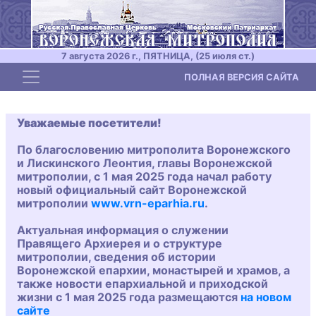
7 августа 2026 г., ПЯТНИЦА, (25 июля ст.)
Toggle navigation
ПОЛНАЯ ВЕРСИЯ САЙТА
Уважаемые посетители!
По благословению митрополита Воронежского
и Лискинского Леонтия, главы Воронежской
митрополии, с 1 мая 2025 года начал работу
новый официальный сайт Воронежской
митрополии
www.vrn-eparhia.ru
.
Актуальная информация о служении
Правящего Архиерея и о структуре
митрополии, сведения об истории
Воронежской епархии, монастырей и храмов, а
также новости епархиальной и приходской
жизни с 1 мая 2025 года размещаются
на новом
сайте