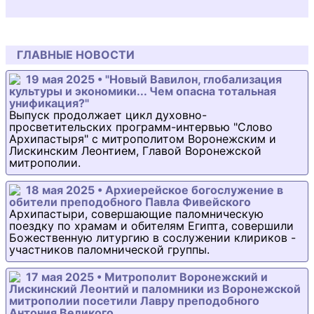
ГЛАВНЫЕ НОВОСТИ
19 мая 2025 • "Новый Вавилон, глобализация
культуры и экономики... Чем опасна тотальная
унификация?"
Выпуск продолжает цикл духовно-
просветительских программ-интервью "Слово
Архипастыря" с митрополитом Воронежским и
Лискинским Леонтием, Главой Воронежской
митрополии.
18 мая 2025 • Архиерейское богослужение в
обители преподобного Павла Фивейского
Архипастыри, совершающие паломническую
поездку по храмам и обителям Египта, совершили
Божественную литургию в сослужении клириков -
участников паломнической группы.
17 мая 2025 • Митрополит Воронежский и
Лискинский Леонтий и паломники из Воронежской
митрополии посетили Лавру преподобного
Антония Великого