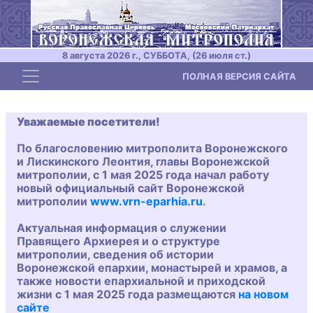
8 августа 2026 г., СУББОТА, (26 июля ст.)
Toggle navigation
ПОЛНАЯ ВЕРСИЯ САЙТА
Уважаемые посетители!
По благословению митрополита Воронежского
и Лискинского Леонтия, главы Воронежской
митрополии, с 1 мая 2025 года начал работу
новый официальный сайт Воронежской
митрополии
www.vrn-eparhia.ru
.
Актуальная информация о служении
Правящего Архиерея и о структуре
митрополии, сведения об истории
Воронежской епархии, монастырей и храмов, а
также новости епархиальной и приходской
жизни с 1 мая 2025 года размещаются
на новом
сайте