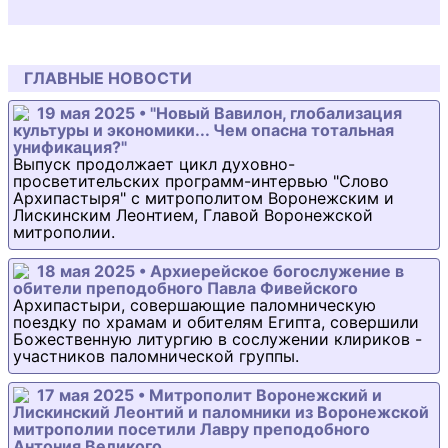
ГЛАВНЫЕ НОВОСТИ
19 мая 2025 • "Новый Вавилон, глобализация
культуры и экономики... Чем опасна тотальная
унификация?"
Выпуск продолжает цикл духовно-
просветительских программ-интервью "Слово
Архипастыря" с митрополитом Воронежским и
Лискинским Леонтием, Главой Воронежской
митрополии.
18 мая 2025 • Архиерейское богослужение в
обители преподобного Павла Фивейского
Архипастыри, совершающие паломническую
поездку по храмам и обителям Египта, совершили
Божественную литургию в сослужении клириков -
участников паломнической группы.
17 мая 2025 • Митрополит Воронежский и
Лискинский Леонтий и паломники из Воронежской
митрополии посетили Лавру преподобного
Антония Великого