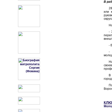
В ра
28
или 
руков
округ
На
-
переп
внешт
- 
-
молод
Н
свое
профи
В 
город
П
Ворон
КЛЮ
Моло