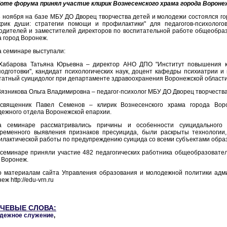
боте форума принял участие клирик Вознесенского храма города Вороне
 ноября на базе МБУ ДО Дворец творчества детей и молодежи состоялся го
крик души: стратегии помощи и профилактики" для педагогов-психологов
одителей и заместителей директоров по воспитательной работе общеобра
а город Воронеж.
 семинаре выступали:
 Хабарова Татьяна Юрьевна – директор АНО ДПО "Институт повышения 
одготовки", кандидат психологических наук, доцент кафедры психиатрии и
атный суицидолог при департаменте здравоохранения Воронежской области
Вязникова Ольга Владимировна – педагог-психолог МБУ ДО Дворец творчеств
 священник Павел Семенов – клирик Вознесенского храма города Воро
ежного отдела Воронежской епархии.
а семинаре рассматривались причины и особенности суицидального 
временного выявления признаков пресуицида, были раскрыты технологии
лактической работы по предупреждению суицида со всеми субъектами образ
семинаре приняли участие 482 педагогических работника общеобразовател
 Воронеж.
о материалам сайта Управления образования и молодежной политики админ
еж http://edu-vrn.ru
ЧЕВЫЕ СЛОВА:
дежное служение
,