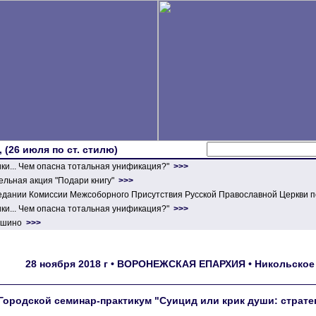
 (26 июля по ст. стилю)
ики... Чем опасна тотальная унификация?"
>>>
льная акция "Подари книгу"
>>>
едании Комиссии Межсоборного Присутствия Русской Православной Церкви п
ики... Чем опасна тотальная унификация?"
>>>
ершино
>>>
28 ноября 2018 г • ВОРОНЕЖСКАЯ ЕПАРХИЯ • Никольское 
Городской семинар-практикум "Суицид или крик души: страт