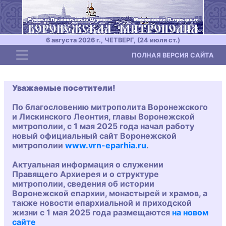
6 августа 2026 г., ЧЕТВЕРГ, (24 июля ст.)
Toggle navigation
ПОЛНАЯ ВЕРСИЯ САЙТА
Уважаемые посетители!
По благословению митрополита Воронежского
и Лискинского Леонтия, главы Воронежской
митрополии, с 1 мая 2025 года начал работу
новый официальный сайт Воронежской
митрополии
www.vrn-eparhia.ru
.
Актуальная информация о служении
Правящего Архиерея и о структуре
митрополии, сведения об истории
Воронежской епархии, монастырей и храмов, а
также новости епархиальной и приходской
жизни с 1 мая 2025 года размещаются
на новом
сайте