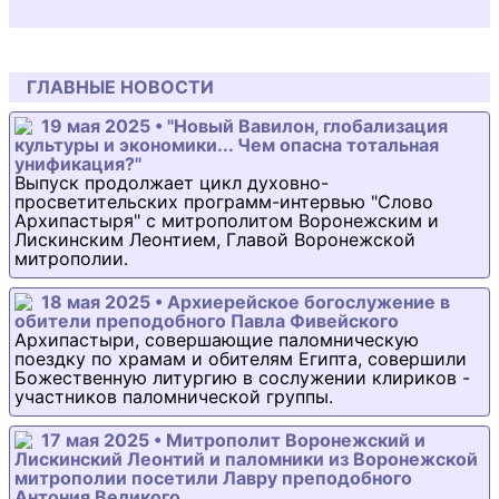
ГЛАВНЫЕ НОВОСТИ
19 мая 2025 • "Новый Вавилон, глобализация
культуры и экономики... Чем опасна тотальная
унификация?"
Выпуск продолжает цикл духовно-
просветительских программ-интервью "Слово
Архипастыря" с митрополитом Воронежским и
Лискинским Леонтием, Главой Воронежской
митрополии.
18 мая 2025 • Архиерейское богослужение в
обители преподобного Павла Фивейского
Архипастыри, совершающие паломническую
поездку по храмам и обителям Египта, совершили
Божественную литургию в сослужении клириков -
участников паломнической группы.
17 мая 2025 • Митрополит Воронежский и
Лискинский Леонтий и паломники из Воронежской
митрополии посетили Лавру преподобного
Антония Великого