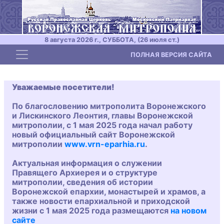
8 августа 2026 г., СУББОТА, (26 июля ст.)
Toggle navigation
ПОЛНАЯ ВЕРСИЯ САЙТА
Уважаемые посетители!
По благословению митрополита Воронежского
и Лискинского Леонтия, главы Воронежской
митрополии, с 1 мая 2025 года начал работу
новый официальный сайт Воронежской
митрополии
www.vrn-eparhia.ru
.
Актуальная информация о служении
Правящего Архиерея и о структуре
митрополии, сведения об истории
Воронежской епархии, монастырей и храмов, а
также новости епархиальной и приходской
жизни с 1 мая 2025 года размещаются
на новом
сайте