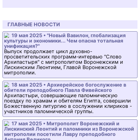
ГЛАВНЫЕ НОВОСТИ
19 мая 2025 • "Новый Вавилон, глобализация
культуры и экономики... Чем опасна тотальная
унификация?"
Выпуск продолжает цикл духовно-
просветительских программ-интервью "Слово
Архипастыря" с митрополитом Воронежским и
Лискинским Леонтием, Главой Воронежской
митрополии.
18 мая 2025 • Архиерейское богослужение в
обители преподобного Павла Фивейского
Архипастыри, совершающие паломническую
поездку по храмам и обителям Египта, совершили
Божественную литургию в сослужении клириков -
участников паломнической группы.
17 мая 2025 • Митрополит Воронежский и
Лискинский Леонтий и паломники из Воронежской
митрополии посетили Лавру преподобного
Антония Великого