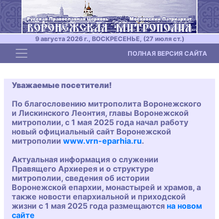
9 августа 2026 г., ВОСКРЕСЕНЬЕ, (27 июля ст.)
Toggle navigation
ПОЛНАЯ ВЕРСИЯ САЙТА
Уважаемые посетители!
По благословению митрополита Воронежского
и Лискинского Леонтия, главы Воронежской
митрополии, с 1 мая 2025 года начал работу
новый официальный сайт Воронежской
митрополии
www.vrn-eparhia.ru
.
Актуальная информация о служении
Правящего Архиерея и о структуре
митрополии, сведения об истории
Воронежской епархии, монастырей и храмов, а
также новости епархиальной и приходской
жизни с 1 мая 2025 года размещаются
на новом
сайте