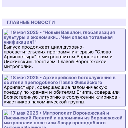
ГЛАВНЫЕ НОВОСТИ
19 мая 2025 • "Новый Вавилон, глобализация
культуры и экономики... Чем опасна тотальная
унификация?"
Выпуск продолжает цикл духовно-
просветительских программ-интервью "Слово
Архипастыря" с митрополитом Воронежским и
Лискинским Леонтием, Главой Воронежской
митрополии.
18 мая 2025 • Архиерейское богослужение в
обители преподобного Павла Фивейского
Архипастыри, совершающие паломническую
поездку по храмам и обителям Египта, совершили
Божественную литургию в сослужении клириков -
участников паломнической группы.
17 мая 2025 • Митрополит Воронежский и
Лискинский Леонтий и паломники из Воронежской
митрополии посетили Лавру преподобного
Антония Великого