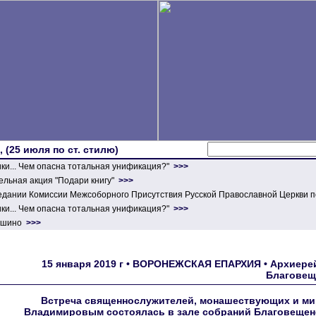
 (25 июля по ст. стилю)
ики... Чем опасна тотальная унификация?"
>>>
льная акция "Подари книгу"
>>>
едании Комиссии Межсоборного Присутствия Русской Православной Церкви п
ики... Чем опасна тотальная унификация?"
>>>
ершино
>>>
15 января 2019 г • ВОРОНЕЖСКАЯ ЕПАРХИЯ • Архиерей
Благовещ
Встреча священнослужителей, монашествующих и ми
Владимировым состоялась в зале собраний Благовещен