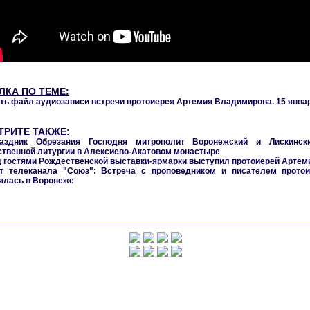
ЛКА ПО ТЕМЕ:
ть файл аудиозаписи встречи протоиерея Артемия Владимирова. 15 января
ТРИТЕ ТАКЖЕ:
аздник Обрезания Господня митрополит Воронежский и Лискинск
твенной литургии в Алексиево-Акатовом монастыре
 гостями Рождественской выставки-ярмарки выступил протоиерей Арте
т телеканала "Союз": Встреча с проповедником и писателем прот
ялась в Воронеже