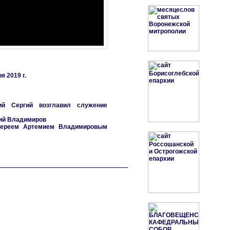
 2019 г.
ий Сергий возглавил служение
мий Владимиров
оиереем Артемием Владимировым