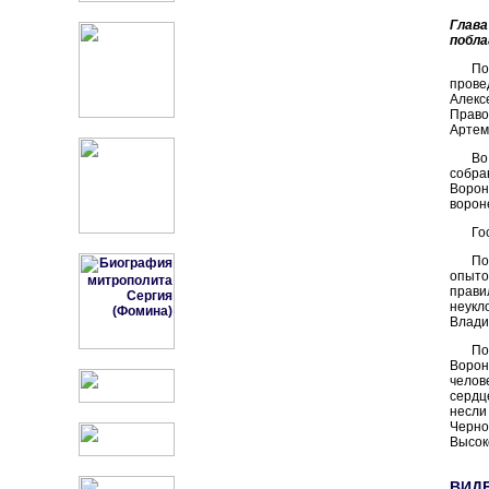
Глав
побла
По
пров
Алекс
Право
Артем
Во
собра
Ворон
ворон
Го
По
опыто
прави
неук
Влади
По
Ворон
челов
сердц
несли
Черн
Высок
ВИД