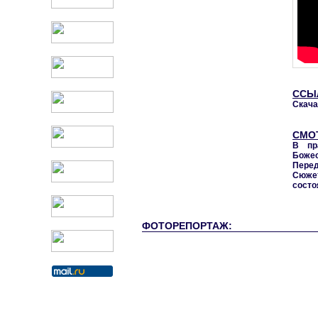
ССЫ
Скача
СМО
В пр
Божес
Перед
Сюже
состо
ФОТОРЕПОРТАЖ: