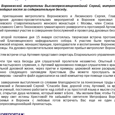
а Воронежской митрополии Высокопреосвященнейший Сергий, митропо
годарил гостя за содержательную беседу.
 приглашению митрополита Воронежского и Лискинского Сергия, Гла
едения духовно-просветительских мероприятий в Воронеж приезжал
еевского ставропигиального женского монастыря г. Москвы, член Союза
славного Свято-Тихоновского гуманитарного университета протоиерей Артем
ий принимал участие в совершении богослужений и провел ряд духовных бес
 второй половине дня 15 января состоялась творческая встреча прото
ний Благовещенского кафедрального собора. К участию были пригл
ежской епархии, монашествующие, преподаватели и воспитанники Воронежс
ежцы. На духовно-просветительское мероприятие прибыл митрополит Вороне
стям встречи отца Артемия представил секретарь Епархиального управления
чти три часа беседы для слушателей пролетели незаметно. Опытный 
м пастырского служения, о. Артемий вдохновенно поведал слушателям о кра
льной духовной жизни, через притчи и примеры церковной жизни раскрыва
лонно следующего заповедям Христовым. (Вы можете прослушать в
мирова - скачайте файл аудиозаписи на свой компьютер при помощи ссылки в
 завершении выступления со словами благодарности за понесенные труды 
ежский и Лискинский Сергий: "Спасибо Вам, дорогой отец Артемий, за в
ек ученый, постоянно работаете над собой и за простотой языка и мысли с
е, открытая душа человека, который живет в Боге... Мы желаем Вам, чтобы Г
 миру свет истины Христовой! Не забывайте святителя Митрофана Воро
оземья и Воронеж с любовью готов встречать Вас еще не один р
опреосвященнейший Архипастырь.
ЕОРЕПОРТАЖ: