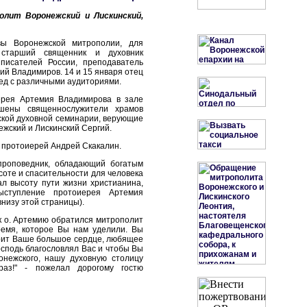
лит Воронежский и Лискинский,
вы Воронежской митрополии, для
 старший священник и духовник
 писателей России, преподаватель
ий Владимиров. 14 и 15 января отец
ед с различными аудиториями.
иерея Артемия Владимирова в зале
ашены священнослужители храмов
кой духовной семинарии, верующие
жский и Лискинский Сергий.
 протоиерей Андрей Скакалин.
проповедник, обладающий богатым
соте и спасительности для человека
л высоту пути жизни христианина,
ыступление протоиерея Артемия
низу этой страницы).
к о. Артемию обратился митрополит
ремя, которое Вы нам уделили. Вы
тоит Ваше большое сердце, любящее
осподь благословлял Вас и чтобы Вы
нежского, нашу духовную столицу
аз!" - пожелал дорогому гостю