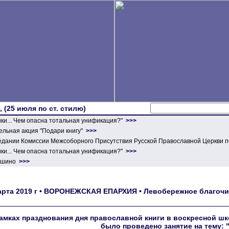
 (25 июля по ст. стилю)
ики... Чем опасна тотальная унификация?"
>>>
льная акция "Подари книгу"
>>>
едании Комиссии Межсоборного Присутствия Русской Православной Церкви п
ики... Чем опасна тотальная унификация?"
>>>
ершино
>>>
арта 2019 г • ВОРОНЕЖСКАЯ ЕПАРХИЯ • Левобережное благочи
амках празднования дня православной книги в воскресной ш
было проведено занятие на тему: