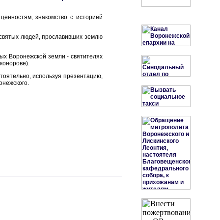
ценностям, знакомство с историей
 святых людей, прославивших землю
ых Воронежской земли - святителях
конорове).
стоятельно, используя презентацию,
онежского.