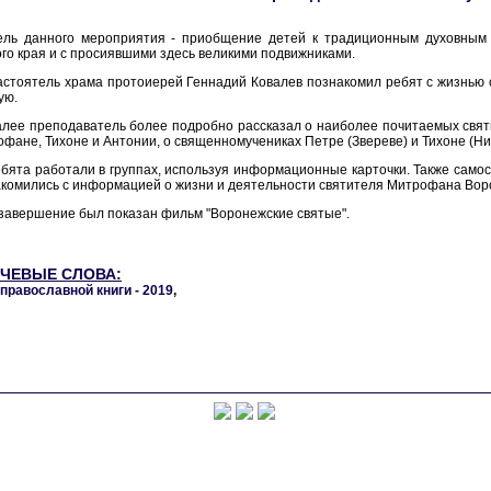
ель данного мероприятия - приобщение детей к традиционным духовным 
го края и с просиявшими здесь великими подвижниками.
астоятель храма протоиерей Геннадий Ковалев познакомил ребят с жизнью
ую.
лее преподаватель более подробно рассказал о наиболее почитаемых свят
фане, Тихоне и Антонии, о священномучениках Петре (Звереве) и Тихоне (Ни
бята работали в группах, используя информационные карточки. Также само
комились с информацией о жизни и деятельности святителя Митрофана Вор
завершение был показан фильм "Воронежские святые".
ЧЕВЫЕ СЛОВА:
православной книги - 2019
,