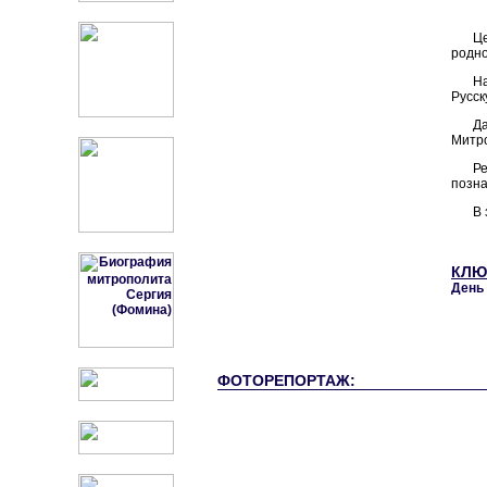
Ц
родно
Н
Русск
Да
Митро
Ре
позна
В 
КЛЮ
День 
ФОТОРЕПОРТАЖ: