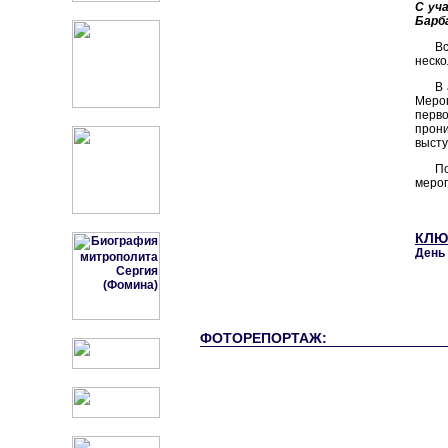
С уч
Барб
В
неско
В 
Меро
перво
прони
высту
П
мероп
КЛЮ
День 
ФОТОРЕПОРТАЖ: