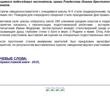
ащимися побеседовал настоятель храма Рождества Иоанна Крестителя
анаков.
стречи священнослужителя с учащимися школы N 4 стали традиционными, п
льких лет. Поводом для очередного общения стало празднование Дня правос
актовом зале школы собралось около 260 учеников средних классов и педа
приятие началось с презентации, подготовленной ребятами - истории
печатнике Иване Федорове. Затем прошел конкурс стихотворений среди уч
зывающие душу, глубокие стихи о Боге и вере, о Родине и маме. Отец Але
пления участников, выставляя им оценки на специально подготовленных лист
осле прочтения стихов вниманию зрителей был предложен мультфи
риятия, по результатам выставленных оценок, священник вручил участникам
ЧЕВЫЕ СЛОВА:
православной книги - 2019
,