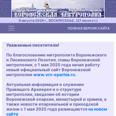
9 августа 2026 г., ВОСКРЕСЕНЬЕ, (27 июля ст.)
Toggle navigation
ПОЛНАЯ ВЕРСИЯ САЙТА
Уважаемые посетители!
По благословению митрополита Воронежского
и Лискинского Леонтия, главы Воронежской
митрополии, с 1 мая 2025 года начал работу
новый официальный сайт Воронежской
митрополии
www.vrn-eparhia.ru
.
Актуальная информация о служении
Правящего Архиерея и о структуре
митрополии, сведения об истории
Воронежской епархии, монастырей и храмов, а
также новости епархиальной и приходской
жизни с 1 мая 2025 года размещаются
на новом
сайте