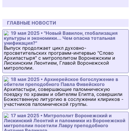
ГЛАВНЫЕ НОВОСТИ
19 мая 2025 • "Новый Вавилон, глобализация
культуры и экономики... Чем опасна тотальная
унификация?"
Выпуск продолжает цикл духовно-
просветительских программ-интервью "Слово
Архипастыря" с митрополитом Воронежским и
Лискинским Леонтием, Главой Воронежской
митрополии.
18 мая 2025 • Архиерейское богослужение в
обители преподобного Павла Фивейского
Архипастыри, совершающие паломническую
поездку по храмам и обителям Египта, совершили
Божественную литургию в сослужении клириков -
участников паломнической группы.
17 мая 2025 • Митрополит Воронежский и
Лискинский Леонтий и паломники из Воронежской
митрополии посетили Лавру преподобного
Антония Великого