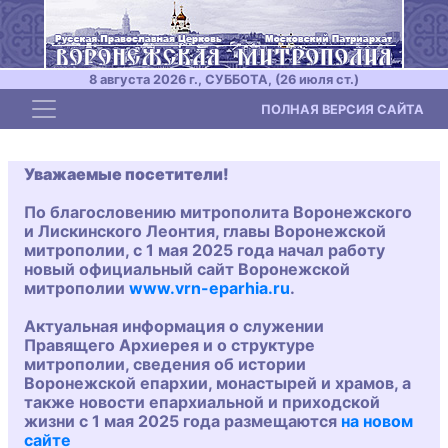
8 августа 2026 г., СУББОТА, (26 июля ст.)
Toggle navigation
ПОЛНАЯ ВЕРСИЯ САЙТА
Уважаемые посетители!
По благословению митрополита Воронежского
и Лискинского Леонтия, главы Воронежской
митрополии, с 1 мая 2025 года начал работу
новый официальный сайт Воронежской
митрополии
www.vrn-eparhia.ru
.
Актуальная информация о служении
Правящего Архиерея и о структуре
митрополии, сведения об истории
Воронежской епархии, монастырей и храмов, а
также новости епархиальной и приходской
жизни с 1 мая 2025 года размещаются
на новом
сайте