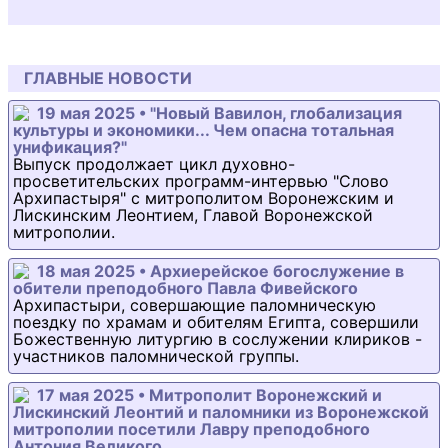
ГЛАВНЫЕ НОВОСТИ
19 мая 2025 • "Новый Вавилон, глобализация
культуры и экономики... Чем опасна тотальная
унификация?"
Выпуск продолжает цикл духовно-
просветительских программ-интервью "Слово
Архипастыря" с митрополитом Воронежским и
Лискинским Леонтием, Главой Воронежской
митрополии.
18 мая 2025 • Архиерейское богослужение в
обители преподобного Павла Фивейского
Архипастыри, совершающие паломническую
поездку по храмам и обителям Египта, совершили
Божественную литургию в сослужении клириков -
участников паломнической группы.
17 мая 2025 • Митрополит Воронежский и
Лискинский Леонтий и паломники из Воронежской
митрополии посетили Лавру преподобного
Антония Великого