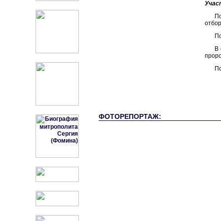
Участ
П
отбор
По
В 
проро
По
ФОТОРЕПОРТАЖ: