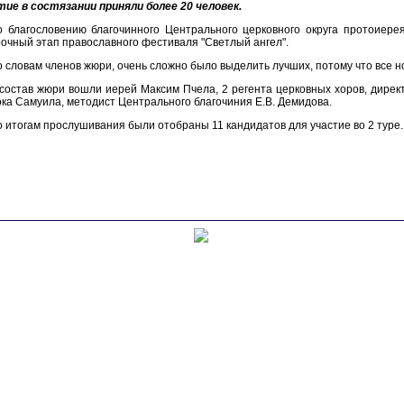
ие в состязании приняли более 20 человек.
о благословению благочинного Центрального церковного округа протоиере
очный этап православного фестиваля "Светлый ангел".
 словам членов жюри, очень сложно было выделить лучших, потому что все 
состав жюри вошли иерей Максим Пчела, 2 регента церковных хоров, дирек
ка Самуила, методист Центрального благочиния Е.В. Демидова.
 итогам прослушивания были отобраны 11 кандидатов для участие во 2 туре.