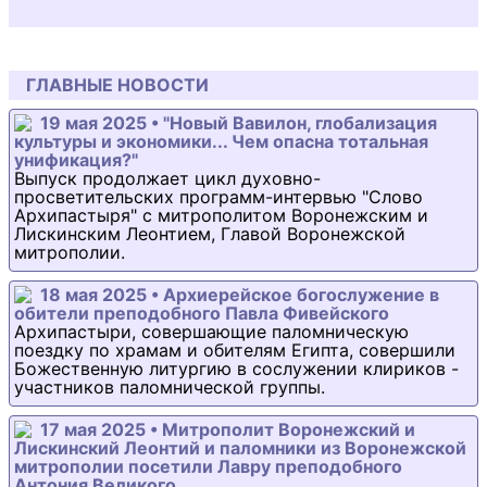
ГЛАВНЫЕ НОВОСТИ
19 мая 2025 • "Новый Вавилон, глобализация
культуры и экономики... Чем опасна тотальная
унификация?"
Выпуск продолжает цикл духовно-
просветительских программ-интервью "Слово
Архипастыря" с митрополитом Воронежским и
Лискинским Леонтием, Главой Воронежской
митрополии.
18 мая 2025 • Архиерейское богослужение в
обители преподобного Павла Фивейского
Архипастыри, совершающие паломническую
поездку по храмам и обителям Египта, совершили
Божественную литургию в сослужении клириков -
участников паломнической группы.
17 мая 2025 • Митрополит Воронежский и
Лискинский Леонтий и паломники из Воронежской
митрополии посетили Лавру преподобного
Антония Великого