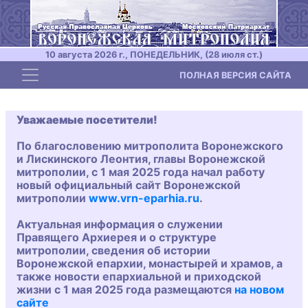
10 августа 2026 г., ПОНЕДЕЛЬНИК, (28 июля ст.)
Toggle navigation
ПОЛНАЯ ВЕРСИЯ САЙТА
Уважаемые посетители!
По благословению митрополита Воронежского
и Лискинского Леонтия, главы Воронежской
митрополии, с 1 мая 2025 года начал работу
новый официальный сайт Воронежской
митрополии
www.vrn-eparhia.ru
.
Актуальная информация о служении
Правящего Архиерея и о структуре
митрополии, сведения об истории
Воронежской епархии, монастырей и храмов, а
также новости епархиальной и приходской
жизни с 1 мая 2025 года размещаются
на новом
сайте