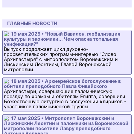
ГЛАВНЫЕ НОВОСТИ
19 мая 2025 • "Новый Вавилон, глобализация
культуры и экономики... Чем опасна тотальная
унификация?"
Выпуск продолжает цикл духовно-
просветительских программ-интервью "Слово
Архипастыря" с митрополитом Воронежским и
Лискинским Леонтием, Главой Воронежской
митрополии.
18 мая 2025 • Архиерейское богослужение в
обители преподобного Павла Фивейского
Архипастыри, совершающие паломническую
поездку по храмам и обителям Египта, совершили
Божественную литургию в сослужении клириков -
участников паломнической группы.
17 мая 2025 • Митрополит Воронежский и
Лискинский Леонтий и паломники из Воронежской
митрополии посетили Лавру преподобного
Антония Великого