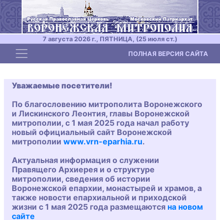
7 августа 2026 г., ПЯТНИЦА, (25 июля ст.)
Toggle navigation
ПОЛНАЯ ВЕРСИЯ САЙТА
Уважаемые посетители!
По благословению митрополита Воронежского
и Лискинского Леонтия, главы Воронежской
митрополии, с 1 мая 2025 года начал работу
новый официальный сайт Воронежской
митрополии
www.vrn-eparhia.ru
.
Актуальная информация о служении
Правящего Архиерея и о структуре
митрополии, сведения об истории
Воронежской епархии, монастырей и храмов, а
также новости епархиальной и приходской
жизни с 1 мая 2025 года размещаются
на новом
сайте