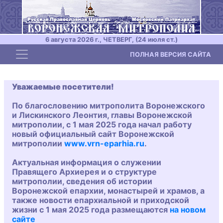
6 августа 2026 г., ЧЕТВЕРГ, (24 июля ст.)
Toggle navigation
ПОЛНАЯ ВЕРСИЯ САЙТА
Уважаемые посетители!
По благословению митрополита Воронежского
и Лискинского Леонтия, главы Воронежской
митрополии, с 1 мая 2025 года начал работу
новый официальный сайт Воронежской
митрополии
www.vrn-eparhia.ru
.
Актуальная информация о служении
Правящего Архиерея и о структуре
митрополии, сведения об истории
Воронежской епархии, монастырей и храмов, а
также новости епархиальной и приходской
жизни с 1 мая 2025 года размещаются
на новом
сайте