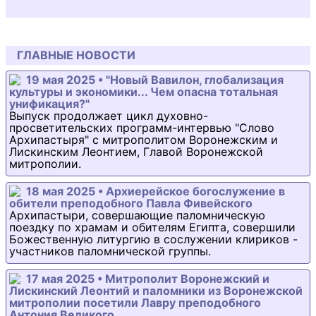
ГЛАВНЫЕ НОВОСТИ
19 мая 2025 • "Новый Вавилон, глобализация
культуры и экономики... Чем опасна тотальная
унификация?"
Выпуск продолжает цикл духовно-
просветительских программ-интервью "Слово
Архипастыря" с митрополитом Воронежским и
Лискинским Леонтием, Главой Воронежской
митрополии.
18 мая 2025 • Архиерейское богослужение в
обители преподобного Павла Фивейского
Архипастыри, совершающие паломническую
поездку по храмам и обителям Египта, совершили
Божественную литургию в сослужении клириков -
участников паломнической группы.
17 мая 2025 • Митрополит Воронежский и
Лискинский Леонтий и паломники из Воронежской
митрополии посетили Лавру преподобного
Антония Великого