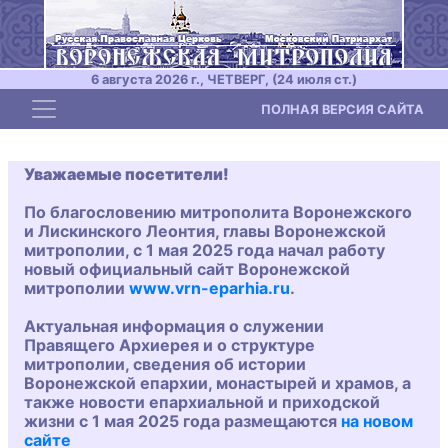
6 августа 2026 г., ЧЕТВЕРГ, (24 июля ст.)
Toggle navigation
ПОЛНАЯ ВЕРСИЯ САЙТА
Уважаемые посетители!
По благословению митрополита Воронежского
и Лискинского Леонтия, главы Воронежской
митрополии, с 1 мая 2025 года начал работу
новый официальный сайт Воронежской
митрополии
www.vrn-eparhia.ru
.
Актуальная информация о служении
Правящего Архиерея и о структуре
митрополии, сведения об истории
Воронежской епархии, монастырей и храмов, а
также новости епархиальной и приходской
жизни с 1 мая 2025 года размещаются
на новом
сайте