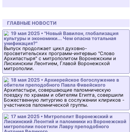
ГЛАВНЫЕ НОВОСТИ
19 мая 2025 • "Новый Вавилон, глобализация
культуры и экономики... Чем опасна тотальная
унификация?"
Выпуск продолжает цикл духовно-
просветительских программ-интервью "Слово
Архипастыря" с митрополитом Воронежским и
Лискинским Леонтием, Главой Воронежской
митрополии.
18 мая 2025 • Архиерейское богослужение в
обители преподобного Павла Фивейского
Архипастыри, совершающие паломническую
поездку по храмам и обителям Египта, совершили
Божественную литургию в сослужении клириков -
участников паломнической группы.
17 мая 2025 • Митрополит Воронежский и
Лискинский Леонтий и паломники из Воронежской
митрополии посетили Лавру преподобного
Антония Великого