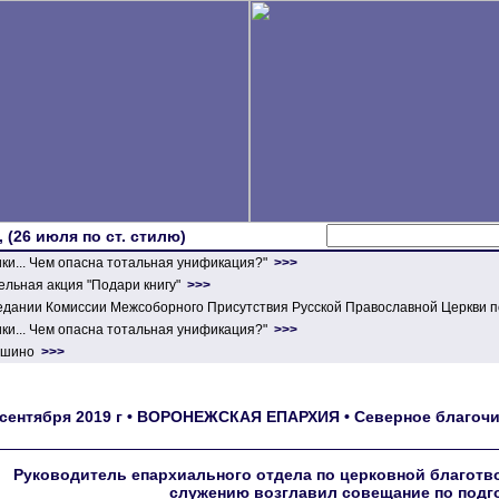
 (26 июля по ст. стилю)
ики... Чем опасна тотальная унификация?"
>>>
льная акция "Подари книгу"
>>>
едании Комиссии Межсоборного Присутствия Русской Православной Церкви п
ики... Чем опасна тотальная унификация?"
>>>
ершино
>>>
 сентября 2019 г • ВОРОНЕЖСКАЯ ЕПАРХИЯ • Северное благочи
Руководитель епархиального отдела по церковной благотв
служению возглавил совещание по подг