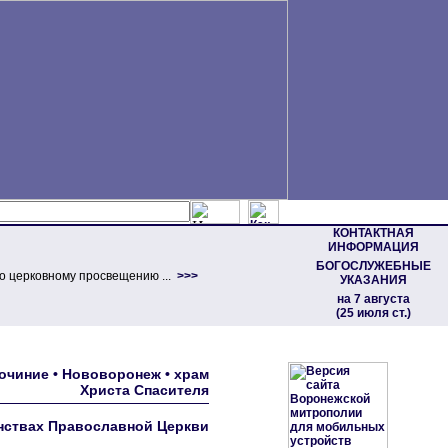
КОНТАКТНАЯ
ИНФОРМАЦИЯ
БОГОСЛУЖЕБНЫЕ
о церковному просвещению ...
>>>
УКАЗАНИЯ
на 7 августа
(25 июля ст.)
очиние • Hововоpонеж • хpам
Хpиста Спасителя
нствах Православной Церкви