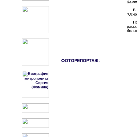
Заня
В 
"Осно
П
расск
больш
ФОТОРЕПОРТАЖ: