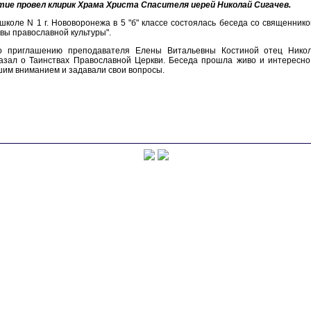
тие провел клирик Храма Христа Спасителя иерей Николай Сигачев.
школе N 1 г. Нововоронежа в 5 "б" классе состоялась беседа со священни
вы православной культуры".
о приглашению преподавателя Елены Витальевны Костиной отец Никол
азал о Таинствах Православной Церкви. Беседа прошла живо и интересно
им вниманием и задавали свои вопросы.