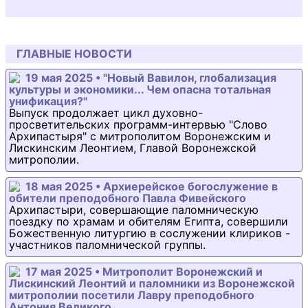
ГЛАВНЫЕ НОВОСТИ
19 мая 2025 • "Новый Вавилон, глобализация
культуры и экономики... Чем опасна тотальная
унификация?"
Выпуск продолжает цикл духовно-
просветительских программ-интервью "Слово
Архипастыря" с митрополитом Воронежским и
Лискинским Леонтием, Главой Воронежской
митрополии.
18 мая 2025 • Архиерейское богослужение в
обители преподобного Павла Фивейского
Архипастыри, совершающие паломническую
поездку по храмам и обителям Египта, совершили
Божественную литургию в сослужении клириков -
участников паломнической группы.
17 мая 2025 • Митрополит Воронежский и
Лискинский Леонтий и паломники из Воронежской
митрополии посетили Лавру преподобного
Антония Великого