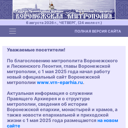
6 августа 2026 г., ЧЕТВЕРГ, (24 июля ст.)
Toggle navigation
ПОЛНАЯ ВЕРСИЯ САЙТА
Уважаемые посетители!
По благословению митрополита Воронежского
и Лискинского Леонтия, главы Воронежской
митрополии, с 1 мая 2025 года начал работу
новый официальный сайт Воронежской
митрополии
www.vrn-eparhia.ru
.
Актуальная информация о служении
Правящего Архиерея и о структуре
митрополии, сведения об истории
Воронежской епархии, монастырей и храмов, а
также новости епархиальной и приходской
жизни с 1 мая 2025 года размещаются
на новом
сайте