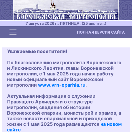
7 августа 2026 г., ПЯТНИЦА, (25 июля ст.)
Toggle navigation
ПОЛНАЯ ВЕРСИЯ САЙТА
Уважаемые посетители!
По благословению митрополита Воронежского
и Лискинского Леонтия, главы Воронежской
митрополии, с 1 мая 2025 года начал работу
новый официальный сайт Воронежской
митрополии
www.vrn-eparhia.ru
.
Актуальная информация о служении
Правящего Архиерея и о структуре
митрополии, сведения об истории
Воронежской епархии, монастырей и храмов, а
также новости епархиальной и приходской
жизни с 1 мая 2025 года размещаются
на новом
сайте