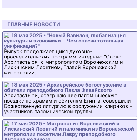
ГЛАВНЫЕ НОВОСТИ
19 мая 2025 • "Новый Вавилон, глобализация
культуры и экономики... Чем опасна тотальная
унификация?"
Выпуск продолжает цикл духовно-
просветительских программ-интервью "Слово
Архипастыря" с митрополитом Воронежским и
Лискинским Леонтием, Главой Воронежской
митрополии.
18 мая 2025 • Архиерейское богослужение в
обители преподобного Павла Фивейского
Архипастыри, совершающие паломническую
поездку по храмам и обителям Египта, совершили
Божественную литургию в сослужении клириков -
участников паломнической группы.
17 мая 2025 • Митрополит Воронежский и
Лискинский Леонтий и паломники из Воронежской
митрополии посетили Лавру преподобного
Антония Великого