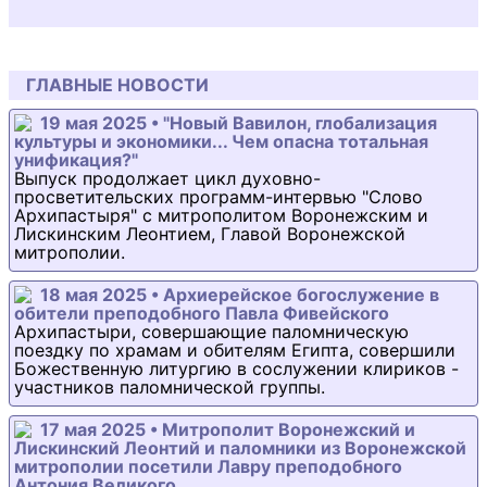
ГЛАВНЫЕ НОВОСТИ
19 мая 2025 • "Новый Вавилон, глобализация
культуры и экономики... Чем опасна тотальная
унификация?"
Выпуск продолжает цикл духовно-
просветительских программ-интервью "Слово
Архипастыря" с митрополитом Воронежским и
Лискинским Леонтием, Главой Воронежской
митрополии.
18 мая 2025 • Архиерейское богослужение в
обители преподобного Павла Фивейского
Архипастыри, совершающие паломническую
поездку по храмам и обителям Египта, совершили
Божественную литургию в сослужении клириков -
участников паломнической группы.
17 мая 2025 • Митрополит Воронежский и
Лискинский Леонтий и паломники из Воронежской
митрополии посетили Лавру преподобного
Антония Великого