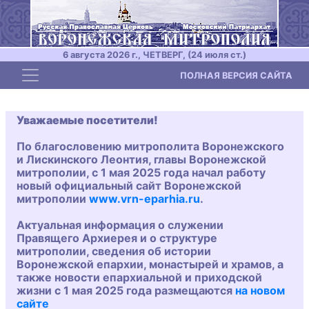
6 августа 2026 г., ЧЕТВЕРГ, (24 июля ст.)
Toggle navigation
ПОЛНАЯ ВЕРСИЯ САЙТА
Уважаемые посетители!
По благословению митрополита Воронежского
и Лискинского Леонтия, главы Воронежской
митрополии, с 1 мая 2025 года начал работу
новый официальный сайт Воронежской
митрополии
www.vrn-eparhia.ru
.
Актуальная информация о служении
Правящего Архиерея и о структуре
митрополии, сведения об истории
Воронежской епархии, монастырей и храмов, а
также новости епархиальной и приходской
жизни с 1 мая 2025 года размещаются
на новом
сайте