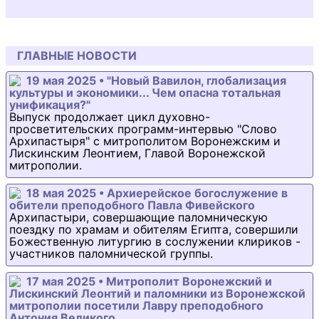
ГЛАВНЫЕ НОВОСТИ
19 мая 2025 • "Новый Вавилон, глобализация
культуры и экономики... Чем опасна тотальная
унификация?"
Выпуск продолжает цикл духовно-
просветительских программ-интервью "Слово
Архипастыря" с митрополитом Воронежским и
Лискинским Леонтием, Главой Воронежской
митрополии.
18 мая 2025 • Архиерейское богослужение в
обители преподобного Павла Фивейского
Архипастыри, совершающие паломническую
поездку по храмам и обителям Египта, совершили
Божественную литургию в сослужении клириков -
участников паломнической группы.
17 мая 2025 • Митрополит Воронежский и
Лискинский Леонтий и паломники из Воронежской
митрополии посетили Лавру преподобного
Антония Великого