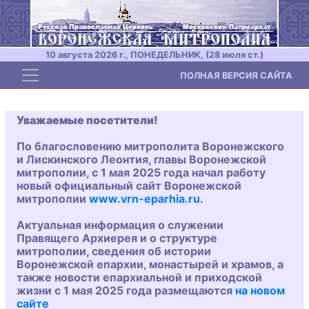
10 августа 2026 г., ПОНЕДЕЛЬНИК, (28 июля ст.)
Toggle navigation
ПОЛНАЯ ВЕРСИЯ САЙТА
Уважаемые посетители!
По благословению митрополита Воронежского
и Лискинского Леонтия, главы Воронежской
митрополии, с 1 мая 2025 года начал работу
новый официальный сайт Воронежской
митрополии
www.vrn-eparhia.ru
.
Актуальная информация о служении
Правящего Архиерея и о структуре
митрополии, сведения об истории
Воронежской епархии, монастырей и храмов, а
также новости епархиальной и приходской
жизни с 1 мая 2025 года размещаются
на новом
сайте