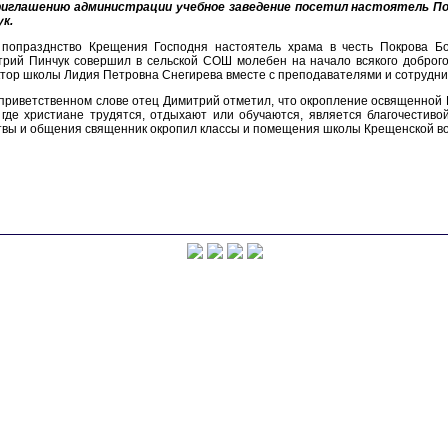
риглашению администрации учебное заведение посетил настоятель По
к.
 попразднство Крещения Господня настоятель храма в честь Покрова Б
рий Пинчук совершил в сельской СОШ молебен на начало всякого доброго
тор школы Лидия Петровна Снегирева вместе с преподавателями и сотрудни
приветственном слове отец Димитрий отметил, что окропление освященной 
 где христиане трудятся, отдыхают или обучаются, является благочестив
вы и общения священник окропил классы и помещения школы Крещенской во