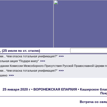
 (25 июля по ст. стилю)
ики... Чем опасна тотальная унификация?"
>>>
льная акция "Подари книгу"
>>>
едании Комиссии Межсоборного Присутствия Русской Православной Церкви п
ики... Чем опасна тотальная унификация?"
>>>
ершино
>>>
25 января 2020 г • ВОРОНЕЖСКАЯ ЕПАРХИЯ • Каширское благо
Пок
Встреча со свя