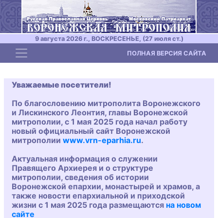
9 августа 2026 г., ВОСКРЕСЕНЬЕ, (27 июля ст.)
Toggle navigation
ПОЛНАЯ ВЕРСИЯ САЙТА
Уважаемые посетители!
По благословению митрополита Воронежского
и Лискинского Леонтия, главы Воронежской
митрополии, с 1 мая 2025 года начал работу
новый официальный сайт Воронежской
митрополии
www.vrn-eparhia.ru
.
Актуальная информация о служении
Правящего Архиерея и о структуре
митрополии, сведения об истории
Воронежской епархии, монастырей и храмов, а
также новости епархиальной и приходской
жизни с 1 мая 2025 года размещаются
на новом
сайте