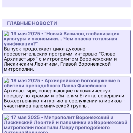
ГЛАВНЫЕ НОВОСТИ
19 мая 2025 • "Новый Вавилон, глобализация
культуры и экономики... Чем опасна тотальная
унификация?"
Выпуск продолжает цикл духовно-
просветительских программ-интервью "Слово
Архипастыря" с митрополитом Воронежским и
Лискинским Леонтием, Главой Воронежской
митрополии.
18 мая 2025 • Архиерейское богослужение в
обители преподобного Павла Фивейского
Архипастыри, совершающие паломническую
поездку по храмам и обителям Египта, совершили
Божественную литургию в сослужении клириков -
участников паломнической группы.
17 мая 2025 • Митрополит Воронежский и
Лискинский Леонтий и паломники из Воронежской
митрополии посетили Лавру преподобного
Антония Великого