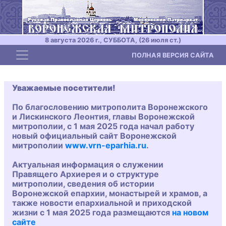
8 августа 2026 г., СУББОТА, (26 июля ст.)
Toggle navigation
ПОЛНАЯ ВЕРСИЯ САЙТА
Уважаемые посетители!
По благословению митрополита Воронежского
и Лискинского Леонтия, главы Воронежской
митрополии, с 1 мая 2025 года начал работу
новый официальный сайт Воронежской
митрополии
www.vrn-eparhia.ru
.
Актуальная информация о служении
Правящего Архиерея и о структуре
митрополии, сведения об истории
Воронежской епархии, монастырей и храмов, а
также новости епархиальной и приходской
жизни с 1 мая 2025 года размещаются
на новом
сайте