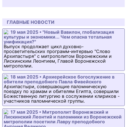
ГЛАВНЫЕ НОВОСТИ
19 мая 2025 • "Новый Вавилон, глобализация
культуры и экономики... Чем опасна тотальная
унификация?"
Выпуск продолжает цикл духовно-
просветительских программ-интервью "Слово
Архипастыря" с митрополитом Воронежским и
Лискинским Леонтием, Главой Воронежской
митрополии.
18 мая 2025 • Архиерейское богослужение в
обители преподобного Павла Фивейского
Архипастыри, совершающие паломническую
поездку по храмам и обителям Египта, совершили
Божественную литургию в сослужении клириков -
участников паломнической группы.
17 мая 2025 • Митрополит Воронежский и
Лискинский Леонтий и паломники из Воронежской
митрополии посетили Лавру преподобного
Антония Великого