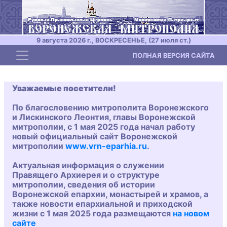
9 августа 2026 г., ВОСКРЕСЕНЬЕ, (27 июля ст.)
Toggle navigation
ПОЛНАЯ ВЕРСИЯ САЙТА
Уважаемые посетители!
По благословению митрополита Воронежского
и Лискинского Леонтия, главы Воронежской
митрополии, с 1 мая 2025 года начал работу
новый официальный сайт Воронежской
митрополии
www.vrn-eparhia.ru
.
Актуальная информация о служении
Правящего Архиерея и о структуре
митрополии, сведения об истории
Воронежской епархии, монастырей и храмов, а
также новости епархиальной и приходской
жизни с 1 мая 2025 года размещаются
на новом
сайте