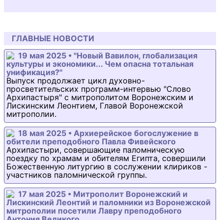
ГЛАВНЫЕ НОВОСТИ
19 мая 2025 • "Новый Вавилон, глобализация
культуры и экономики... Чем опасна тотальная
унификация?"
Выпуск продолжает цикл духовно-
просветительских программ-интервью "Слово
Архипастыря" с митрополитом Воронежским и
Лискинским Леонтием, Главой Воронежской
митрополии.
18 мая 2025 • Архиерейское богослужение в
обители преподобного Павла Фивейского
Архипастыри, совершающие паломническую
поездку по храмам и обителям Египта, совершили
Божественную литургию в сослужении клириков -
участников паломнической группы.
17 мая 2025 • Митрополит Воронежский и
Лискинский Леонтий и паломники из Воронежской
митрополии посетили Лавру преподобного
Антония Великого