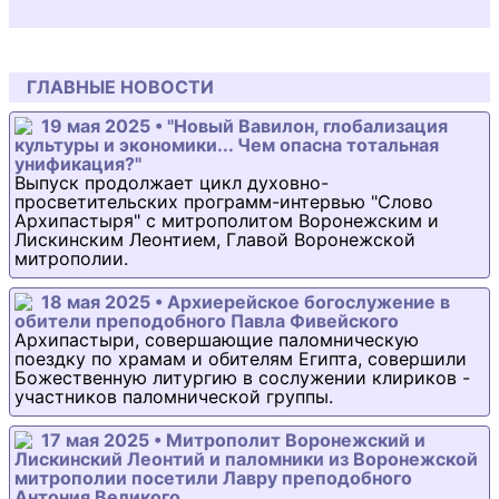
ГЛАВНЫЕ НОВОСТИ
19 мая 2025 • "Новый Вавилон, глобализация
культуры и экономики... Чем опасна тотальная
унификация?"
Выпуск продолжает цикл духовно-
просветительских программ-интервью "Слово
Архипастыря" с митрополитом Воронежским и
Лискинским Леонтием, Главой Воронежской
митрополии.
18 мая 2025 • Архиерейское богослужение в
обители преподобного Павла Фивейского
Архипастыри, совершающие паломническую
поездку по храмам и обителям Египта, совершили
Божественную литургию в сослужении клириков -
участников паломнической группы.
17 мая 2025 • Митрополит Воронежский и
Лискинский Леонтий и паломники из Воронежской
митрополии посетили Лавру преподобного
Антония Великого