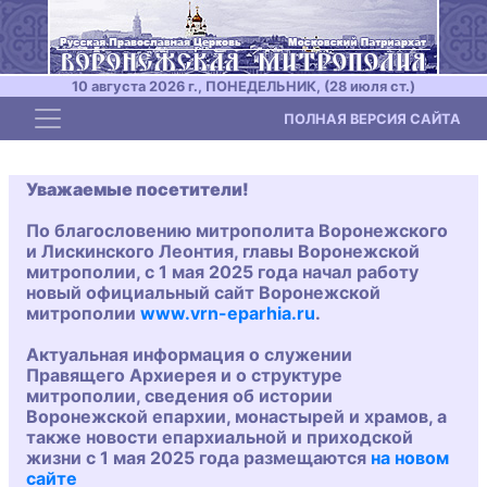
10 августа 2026 г., ПОНЕДЕЛЬНИК, (28 июля ст.)
Toggle navigation
ПОЛНАЯ ВЕРСИЯ САЙТА
Уважаемые посетители!
По благословению митрополита Воронежского
и Лискинского Леонтия, главы Воронежской
митрополии, с 1 мая 2025 года начал работу
новый официальный сайт Воронежской
митрополии
www.vrn-eparhia.ru
.
Актуальная информация о служении
Правящего Архиерея и о структуре
митрополии, сведения об истории
Воронежской епархии, монастырей и храмов, а
также новости епархиальной и приходской
жизни с 1 мая 2025 года размещаются
на новом
сайте