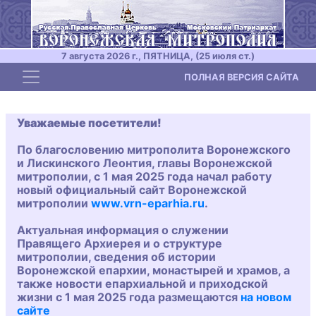
7 августа 2026 г., ПЯТНИЦА, (25 июля ст.)
Toggle navigation
ПОЛНАЯ ВЕРСИЯ САЙТА
Уважаемые посетители!
По благословению митрополита Воронежского
и Лискинского Леонтия, главы Воронежской
митрополии, с 1 мая 2025 года начал работу
новый официальный сайт Воронежской
митрополии
www.vrn-eparhia.ru
.
Актуальная информация о служении
Правящего Архиерея и о структуре
митрополии, сведения об истории
Воронежской епархии, монастырей и храмов, а
также новости епархиальной и приходской
жизни с 1 мая 2025 года размещаются
на новом
сайте