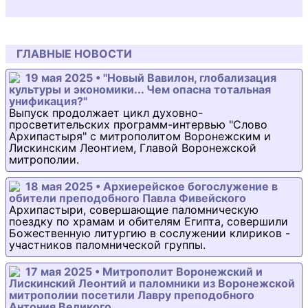
ГЛАВНЫЕ НОВОСТИ
19 мая 2025 • "Новый Вавилон, глобализация
культуры и экономики... Чем опасна тотальная
унификация?"
Выпуск продолжает цикл духовно-
просветительских программ-интервью "Слово
Архипастыря" с митрополитом Воронежским и
Лискинским Леонтием, Главой Воронежской
митрополии.
18 мая 2025 • Архиерейское богослужение в
обители преподобного Павла Фивейского
Архипастыри, совершающие паломническую
поездку по храмам и обителям Египта, совершили
Божественную литургию в сослужении клириков -
участников паломнической группы.
17 мая 2025 • Митрополит Воронежский и
Лискинский Леонтий и паломники из Воронежской
митрополии посетили Лавру преподобного
Антония Великого