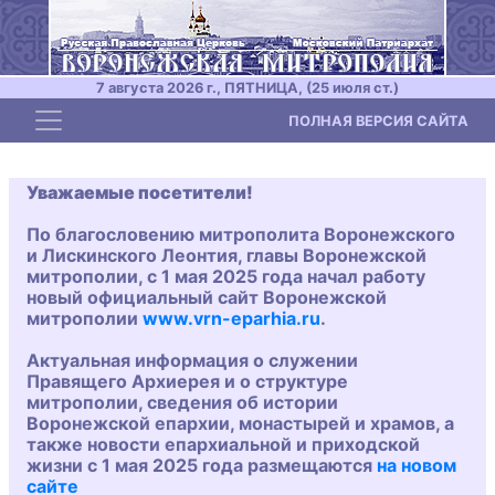
7 августа 2026 г., ПЯТНИЦА, (25 июля ст.)
Toggle navigation
ПОЛНАЯ ВЕРСИЯ САЙТА
Уважаемые посетители!
По благословению митрополита Воронежского
и Лискинского Леонтия, главы Воронежской
митрополии, с 1 мая 2025 года начал работу
новый официальный сайт Воронежской
митрополии
www.vrn-eparhia.ru
.
Актуальная информация о служении
Правящего Архиерея и о структуре
митрополии, сведения об истории
Воронежской епархии, монастырей и храмов, а
также новости епархиальной и приходской
жизни с 1 мая 2025 года размещаются
на новом
сайте