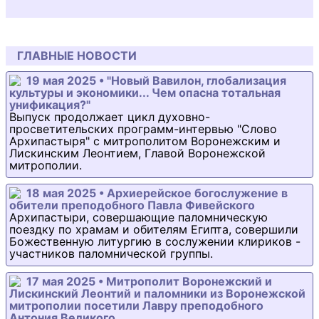
ГЛАВНЫЕ НОВОСТИ
19 мая 2025 • "Новый Вавилон, глобализация
культуры и экономики... Чем опасна тотальная
унификация?"
Выпуск продолжает цикл духовно-
просветительских программ-интервью "Слово
Архипастыря" с митрополитом Воронежским и
Лискинским Леонтием, Главой Воронежской
митрополии.
18 мая 2025 • Архиерейское богослужение в
обители преподобного Павла Фивейского
Архипастыри, совершающие паломническую
поездку по храмам и обителям Египта, совершили
Божественную литургию в сослужении клириков -
участников паломнической группы.
17 мая 2025 • Митрополит Воронежский и
Лискинский Леонтий и паломники из Воронежской
митрополии посетили Лавру преподобного
Антония Великого