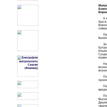
Митр
Боже
Ворон
9 
брата
Ворон
совер
Пр
Вален
За
Бутур
Ильин
Сузда
игуме
На
возне
возне
По
произ
Пе
вредо
По
Высок
Душев
творч