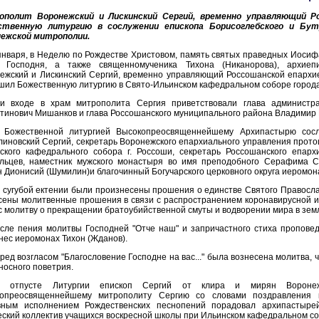
ополит Воронежский и Лискинский Сергий, временно управляющий Ро
ственную литургию в сослужении епископа Борисоглебского и Буту
ежской митрополии.
января, в Неделю по Рождестве Христовом, память святых праведных Иосифа
 Господня, а также священномученика Тихона (Никанорова), архиепи
ежский и Лискинский Сергий, временно управляющий Россошанской епархие
шил Божественную литургию в Свято-Ильинском кафедральном соборе город
и входе в храм митрополита Сергия приветствовали глава администр
тинович Мишанков и глава Россошанского муниципального района Владимир
 Божественной литургией Высокопреосвященнейшему Архипастырю сосл
линовский Сергий, секретарь Воронежского епархиального управления прото
ского кафедрального собора г. Россоши, секретарь Россошанского епар
льцев, наместник мужского монастыря во имя преподобного Серафима С
н Дионисий (Шумилин)и благочинный Богучарского церковного округа иеромон
 сугубой ектении были произнесены прошения о единстве Святого Православ
сены молитвенные прошения в связи с распространением коронавирусной и
с молитву о прекращении братоубийственной смуты и водворении мира в зем
сле пения молитвы Господней "Отче наш" и запричастного стиха проповед
нес иеромонах Тихон (Жданов).
ред возгласом "Благословение Господне на вас..." была вознесена молитва,
носного поветрия.
 отпусте Литургии епископ Сергий от клира и мирян Воронеж
опреосвященнейшему митрополиту Сергию со словами поздравления к
ным исполнением Рождественских песнопений порадовал архипастырей
еский коллектив учащихся воскресной школы при Ильинском кафедральном со