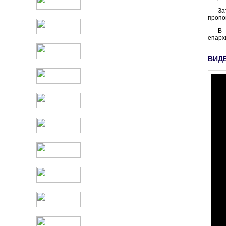
За
пропо
В 
епарх
ВИД