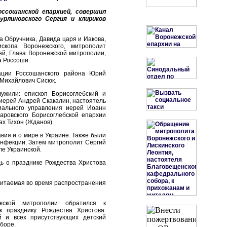
ссошанской епархией, совершил
рлиновского Сергия и клириков
 Обручника, Давида царя и Иакова,
скопа Воронежского, митрополит
й, Глава Воронежской митрополии,
а Россоши.
ации Россошанского района Юрий
 Михайлович Сисюк.
ужили: епископ Борисоглебский и
иерей Андрей Скакалин, настоятель
хиального управления иерей Иоанн
аровского Борисоглебской епархии
ах Тихон (Жданов).
ия и о мире в Украине. Также были
нфекции. Затем митрополит Сергий
ле Украинской.
ь о празднике Рождества Христова
 читаемая во время распространения
ской митрополии обратился к
 празднику Рождества Христова.
 и всех присутствующих детский
боре.