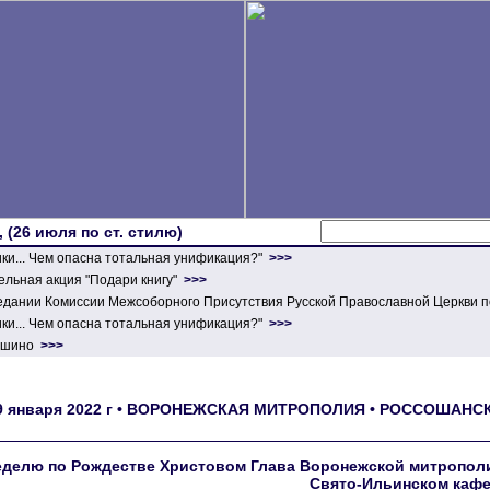
 (26 июля по ст. стилю)
ики... Чем опасна тотальная унификация?"
>>>
льная акция "Подари книгу"
>>>
едании Комиссии Межсоборного Присутствия Русской Православной Церкви п
ики... Чем опасна тотальная унификация?"
>>>
ершино
>>>
9 января 2022 г • ВОРОНЕЖСКАЯ МИТРОПОЛИЯ • РОССОШАНСК
еделю по Рождестве Христовом Глава Воронежской митропол
Свято-Ильинском кафе