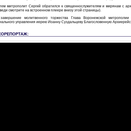
тем митрополит Сергий обратился к священнослужителям и мирянам с арх
веди смотрите на встроенном плеере внизу этой страницы).
завершение молитвенного торжества Глава Воронежской митрополии 
иального управления иерею Иоанну Суздальцеву Благословенную Архиерейск
ЕОРЕПОРТАЖ: