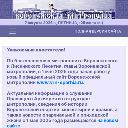
7 августа 2026 г., ПЯТНИЦА, (25 июля ст.)
Toggle navigation
ПОЛНАЯ ВЕРСИЯ САЙТА
Уважаемые посетители!
По благословению митрополита Воронежского
и Лискинского Леонтия, главы Воронежской
митрополии, с 1 мая 2025 года начал работу
новый официальный сайт Воронежской
митрополии
www.vrn-eparhia.ru
.
Актуальная информация о служении
Правящего Архиерея и о структуре
митрополии, сведения об истории
Воронежской епархии, монастырей и храмов, а
также новости епархиальной и приходской
жизни с 1 мая 2025 года размещаются
на новом
сайте