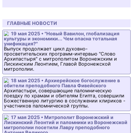
ГЛАВНЫЕ НОВОСТИ
19 мая 2025 • "Новый Вавилон, глобализация
культуры и экономики... Чем опасна тотальная
унификация?"
Выпуск продолжает цикл духовно-
просветительских программ-интервью "Слово
Архипастыря" с митрополитом Воронежским и
Лискинским Леонтием, Главой Воронежской
митрополии.
18 мая 2025 • Архиерейское богослужение в
обители преподобного Павла Фивейского
Архипастыри, совершающие паломническую
поездку по храмам и обителям Египта, совершили
Божественную литургию в сослужении клириков -
участников паломнической группы.
17 мая 2025 • Митрополит Воронежский и
Лискинский Леонтий и паломники из Воронежской
митрополии посетили Лавру преподобного
Антония Великого