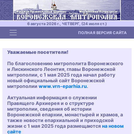
6 августа 2026 г., ЧЕТВЕРГ, (24 июля ст.)
Toggle navigation
ПОЛНАЯ ВЕРСИЯ САЙТА
Уважаемые посетители!
По благословению митрополита Воронежского
и Лискинского Леонтия, главы Воронежской
митрополии, с 1 мая 2025 года начал работу
новый официальный сайт Воронежской
митрополии
www.vrn-eparhia.ru
.
Актуальная информация о служении
Правящего Архиерея и о структуре
митрополии, сведения об истории
Воронежской епархии, монастырей и храмов, а
также новости епархиальной и приходской
жизни с 1 мая 2025 года размещаются
на новом
сайте