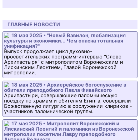
ГЛАВНЫЕ НОВОСТИ
19 мая 2025 • "Новый Вавилон, глобализация
культуры и экономики... Чем опасна тотальная
унификация?"
Выпуск продолжает цикл духовно-
просветительских программ-интервью "Слово
Архипастыря" с митрополитом Воронежским и
Лискинским Леонтием, Главой Воронежской
митрополии.
18 мая 2025 • Архиерейское богослужение в
обители преподобного Павла Фивейского
Архипастыри, совершающие паломническую
поездку по храмам и обителям Египта, совершили
Божественную литургию в сослужении клириков -
участников паломнической группы.
17 мая 2025 • Митрополит Воронежский и
Лискинский Леонтий и паломники из Воронежской
митрополии посетили Лавру преподобного
Антония Великого