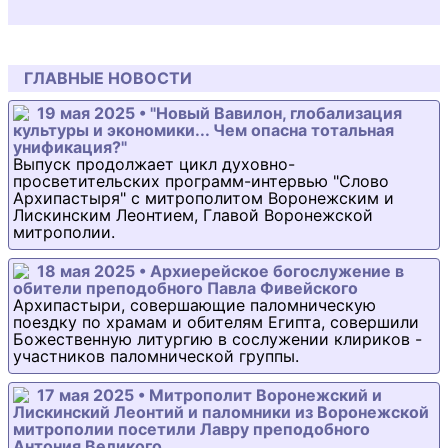
ГЛАВНЫЕ НОВОСТИ
19 мая 2025 • "Новый Вавилон, глобализация
культуры и экономики... Чем опасна тотальная
унификация?"
Выпуск продолжает цикл духовно-
просветительских программ-интервью "Слово
Архипастыря" с митрополитом Воронежским и
Лискинским Леонтием, Главой Воронежской
митрополии.
18 мая 2025 • Архиерейское богослужение в
обители преподобного Павла Фивейского
Архипастыри, совершающие паломническую
поездку по храмам и обителям Египта, совершили
Божественную литургию в сослужении клириков -
участников паломнической группы.
17 мая 2025 • Митрополит Воронежский и
Лискинский Леонтий и паломники из Воронежской
митрополии посетили Лавру преподобного
Антония Великого