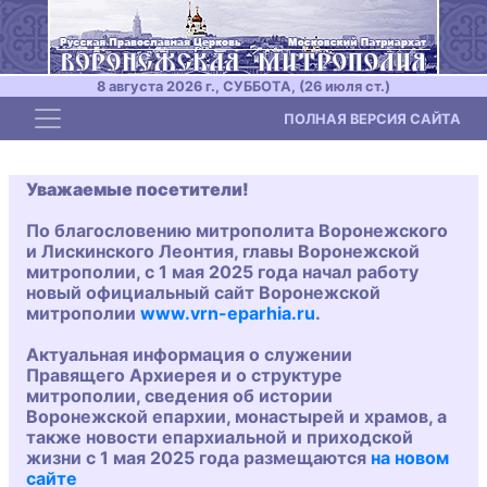
8 августа 2026 г., СУББОТА, (26 июля ст.)
Toggle navigation
ПОЛНАЯ ВЕРСИЯ САЙТА
Уважаемые посетители!
По благословению митрополита Воронежского
и Лискинского Леонтия, главы Воронежской
митрополии, с 1 мая 2025 года начал работу
новый официальный сайт Воронежской
митрополии
www.vrn-eparhia.ru
.
Актуальная информация о служении
Правящего Архиерея и о структуре
митрополии, сведения об истории
Воронежской епархии, монастырей и храмов, а
также новости епархиальной и приходской
жизни с 1 мая 2025 года размещаются
на новом
сайте