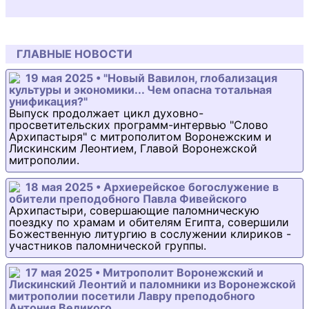
ГЛАВНЫЕ НОВОСТИ
19 мая 2025 • "Новый Вавилон, глобализация
культуры и экономики... Чем опасна тотальная
унификация?"
Выпуск продолжает цикл духовно-
просветительских программ-интервью "Слово
Архипастыря" с митрополитом Воронежским и
Лискинским Леонтием, Главой Воронежской
митрополии.
18 мая 2025 • Архиерейское богослужение в
обители преподобного Павла Фивейского
Архипастыри, совершающие паломническую
поездку по храмам и обителям Египта, совершили
Божественную литургию в сослужении клириков -
участников паломнической группы.
17 мая 2025 • Митрополит Воронежский и
Лискинский Леонтий и паломники из Воронежской
митрополии посетили Лавру преподобного
Антония Великого