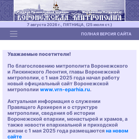
7 августа 2026 г., ПЯТНИЦА, (25 июля ст.)
Toggle navigation
ПОЛНАЯ ВЕРСИЯ САЙТА
Уважаемые посетители!
По благословению митрополита Воронежского
и Лискинского Леонтия, главы Воронежской
митрополии, с 1 мая 2025 года начал работу
новый официальный сайт Воронежской
митрополии
www.vrn-eparhia.ru
.
Актуальная информация о служении
Правящего Архиерея и о структуре
митрополии, сведения об истории
Воронежской епархии, монастырей и храмов, а
также новости епархиальной и приходской
жизни с 1 мая 2025 года размещаются
на новом
сайте