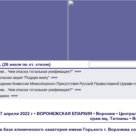
 (26 июля по ст. стилю)
ики... Чем опасна тотальная унификация?"
>>>
льная акция "Подари книгу"
>>>
едании Комиссии Межсоборного Присутствия Русской Православной Церкви п
ики... Чем опасна тотальная унификация?"
>>>
ершино
>>>
7 апреля 2022 г • ВОРОНЕЖСКАЯ ЕПАРХИЯ • Воронеж • Централ
храм мц. Татианы • 
а базе клинического санатория имени Горького г. Воронежа с