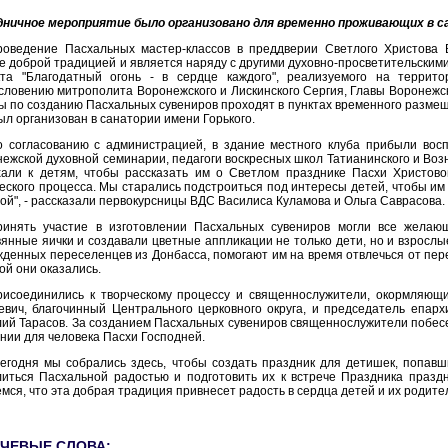
дничное мероприятие было организовано для временно проживающих в с
роведение Пасхальных мастер-классов в преддверии Светлого Христова 
е доброй традицией и является наряду с другими духовно-просветительски
кта "Благодатный огонь - в сердце каждого", реализуемого на террит
словению митрополита Воронежского и Лискинского Сергия, Главы Воронежск
ы по созданию Пасхальных сувениров проходят в пунктах временного разме
ыл организован в санатории имени Горького.
о согласованию с администрацией, в здание местного клуба прибыли вос
ежской духовной семинарии, педагоги воскресных школ Татианинского и Воз
хали к детям, чтобы рассказать им о Светлом празднике Пасхи Христово
еского процесса. Мы старались подстроиться под интересы детей, чтобы им
ой", - рассказали первокурсницы ВДС Василиса Куламова и Ольга Саврасова.
ринять участие в изготовлении Пасхальных сувениров могли все желаю
янные яички и создавали цветные аппликации не только дети, но и взросл
денных переселенцев из Донбасса, помогают им на время отвлечься от пер
ой они оказались.
рисоединились к творческому процессу и священнослужители, окормляющ
вич, благочинный Центрального церковного округа, и председатель епарх
ий Тарасов. За созданием Пасхальных сувениров священнослужители побесе
нии для человека Пасхи Господней.
Сегодня мы собрались здесь, чтобы создать праздник для детишек, попав
иться Пасхальной радостью и подготовить их к встрече Праздника празд
мся, что эта добрая традиция привнесет радость в сердца детей и их родител
ЧЕВЫЕ СЛОВА: