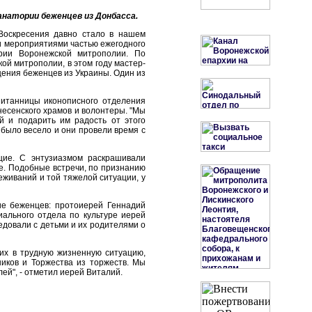
анатории беженцев из Донбасса.
Воскресения давно стало в нашем
ми мероприятиями частью ежегодного
ории Воронежской митрополии. По
ой митрополии, в этом году мастер-
щения беженцев из Украины. Один из
питанницы иконописного отделения
несенского храмов и волонтеры. "Мы
й и подарить им радость от этого
 было весело и они провели время с
щие. С энтузиазмом раскрашивали
ые. Подобные встречи, по признанию
еживаний и той тяжелой ситуации, у
ие беженцев: протоиерей Геннадий
иального отдела по культуре иерей
довали с детьми и их родителями о
ших в трудную жизненную ситуацию,
ников и Торжества из торжеств. Мы
ей", - отметил иерей Виталий.