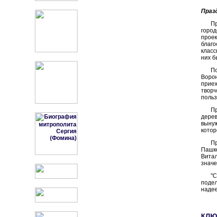
Праз
П
город
прое
благо
класс
них б
П
Ворон
прие
творч
польз
П
дерев
вынуж
котор
П
Пашке
Витал
значе
"
подел
надее
КЛЮ