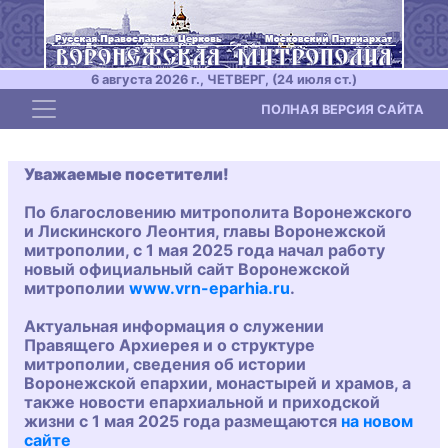
6 августа 2026 г., ЧЕТВЕРГ, (24 июля ст.)
Toggle navigation
ПОЛНАЯ ВЕРСИЯ САЙТА
Уважаемые посетители!
По благословению митрополита Воронежского
и Лискинского Леонтия, главы Воронежской
митрополии, с 1 мая 2025 года начал работу
новый официальный сайт Воронежской
митрополии
www.vrn-eparhia.ru
.
Актуальная информация о служении
Правящего Архиерея и о структуре
митрополии, сведения об истории
Воронежской епархии, монастырей и храмов, а
также новости епархиальной и приходской
жизни с 1 мая 2025 года размещаются
на новом
сайте