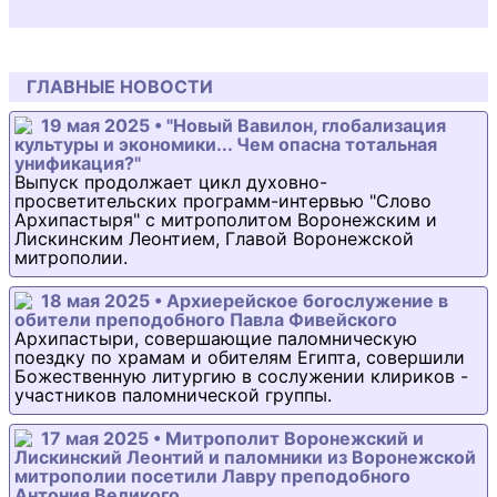
ГЛАВНЫЕ НОВОСТИ
19 мая 2025 • "Новый Вавилон, глобализация
культуры и экономики... Чем опасна тотальная
унификация?"
Выпуск продолжает цикл духовно-
просветительских программ-интервью "Слово
Архипастыря" с митрополитом Воронежским и
Лискинским Леонтием, Главой Воронежской
митрополии.
18 мая 2025 • Архиерейское богослужение в
обители преподобного Павла Фивейского
Архипастыри, совершающие паломническую
поездку по храмам и обителям Египта, совершили
Божественную литургию в сослужении клириков -
участников паломнической группы.
17 мая 2025 • Митрополит Воронежский и
Лискинский Леонтий и паломники из Воронежской
митрополии посетили Лавру преподобного
Антония Великого