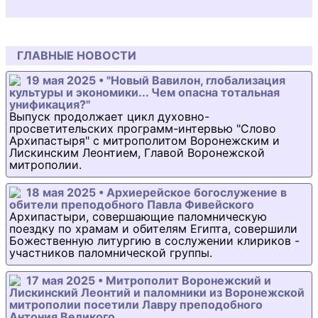
ГЛАВНЫЕ НОВОСТИ
19 мая 2025 • "Новый Вавилон, глобализация
культуры и экономики... Чем опасна тотальная
унификация?"
Выпуск продолжает цикл духовно-
просветительских программ-интервью "Слово
Архипастыря" с митрополитом Воронежским и
Лискинским Леонтием, Главой Воронежской
митрополии.
18 мая 2025 • Архиерейское богослужение в
обители преподобного Павла Фивейского
Архипастыри, совершающие паломническую
поездку по храмам и обителям Египта, совершили
Божественную литургию в сослужении клириков -
участников паломнической группы.
17 мая 2025 • Митрополит Воронежский и
Лискинский Леонтий и паломники из Воронежской
митрополии посетили Лавру преподобного
Антония Великого