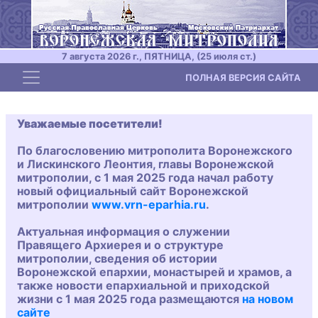
7 августа 2026 г., ПЯТНИЦА, (25 июля ст.)
Toggle navigation
ПОЛНАЯ ВЕРСИЯ САЙТА
Уважаемые посетители!
По благословению митрополита Воронежского
и Лискинского Леонтия, главы Воронежской
митрополии, с 1 мая 2025 года начал работу
новый официальный сайт Воронежской
митрополии
www.vrn-eparhia.ru
.
Актуальная информация о служении
Правящего Архиерея и о структуре
митрополии, сведения об истории
Воронежской епархии, монастырей и храмов, а
также новости епархиальной и приходской
жизни с 1 мая 2025 года размещаются
на новом
сайте