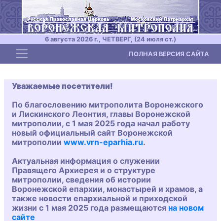
6 августа 2026 г., ЧЕТВЕРГ, (24 июля ст.)
Toggle navigation
ПОЛНАЯ ВЕРСИЯ САЙТА
Уважаемые посетители!
По благословению митрополита Воронежского
и Лискинского Леонтия, главы Воронежской
митрополии, с 1 мая 2025 года начал работу
новый официальный сайт Воронежской
митрополии
www.vrn-eparhia.ru
.
Актуальная информация о служении
Правящего Архиерея и о структуре
митрополии, сведения об истории
Воронежской епархии, монастырей и храмов, а
также новости епархиальной и приходской
жизни с 1 мая 2025 года размещаются
на новом
сайте