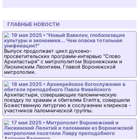
ГЛАВНЫЕ НОВОСТИ
19 мая 2025 • "Новый Вавилон, глобализация
культуры и экономики... Чем опасна тотальная
унификация?"
Выпуск продолжает цикл духовно-
просветительских программ-интервью "Слово
Архипастыря" с митрополитом Воронежским и
Лискинским Леонтием, Главой Воронежской
митрополии.
18 мая 2025 • Архиерейское богослужение в
обители преподобного Павла Фивейского
Архипастыри, совершающие паломническую
поездку по храмам и обителям Египта, совершили
Божественную литургию в сослужении клириков -
участников паломнической группы.
17 мая 2025 • Митрополит Воронежский и
Лискинский Леонтий и паломники из Воронежской
митрополии посетили Лавру преподобного
Антония Великого