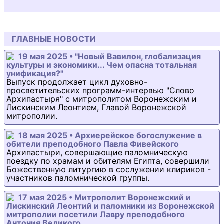
ГЛАВНЫЕ НОВОСТИ
19 мая 2025 • "Новый Вавилон, глобализация
культуры и экономики... Чем опасна тотальная
унификация?"
Выпуск продолжает цикл духовно-
просветительских программ-интервью "Слово
Архипастыря" с митрополитом Воронежским и
Лискинским Леонтием, Главой Воронежской
митрополии.
18 мая 2025 • Архиерейское богослужение в
обители преподобного Павла Фивейского
Архипастыри, совершающие паломническую
поездку по храмам и обителям Египта, совершили
Божественную литургию в сослужении клириков -
участников паломнической группы.
17 мая 2025 • Митрополит Воронежский и
Лискинский Леонтий и паломники из Воронежской
митрополии посетили Лавру преподобного
Антония Великого