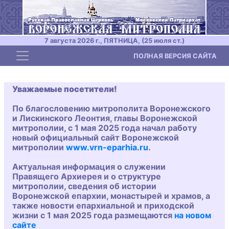
7 августа 2026 г., ПЯТНИЦА, (25 июля ст.)
Toggle navigation
ПОЛНАЯ ВЕРСИЯ САЙТА
Уважаемые посетители!
По благословению митрополита Воронежского
и Лискинского Леонтия, главы Воронежской
митрополии, с 1 мая 2025 года начал работу
новый официальный сайт Воронежской
митрополии
www.vrn-eparhia.ru
.
Актуальная информация о служении
Правящего Архиерея и о структуре
митрополии, сведения об истории
Воронежской епархии, монастырей и храмов, а
также новости епархиальной и приходской
жизни с 1 мая 2025 года размещаются
на новом
сайте