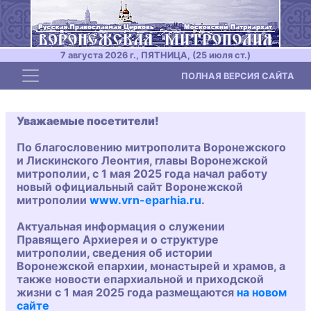
7 августа 2026 г., ПЯТНИЦА, (25 июля ст.)
Toggle navigation
ПОЛНАЯ ВЕРСИЯ САЙТА
Уважаемые посетители!
По благословению митрополита Воронежского
и Лискинского Леонтия, главы Воронежской
митрополии, с 1 мая 2025 года начал работу
новый официальный сайт Воронежской
митрополии
www.vrn-eparhia.ru
.
Актуальная информация о служении
Правящего Архиерея и о структуре
митрополии, сведения об истории
Воронежской епархии, монастырей и храмов, а
также новости епархиальной и приходской
жизни с 1 мая 2025 года размещаются
на новом
сайте