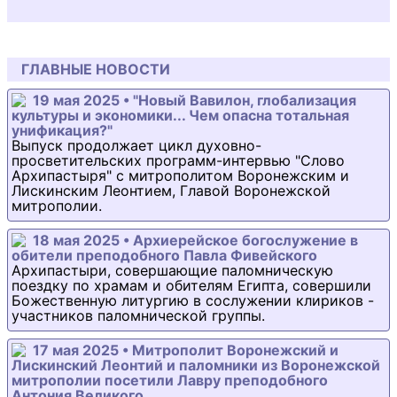
ГЛАВНЫЕ НОВОСТИ
19 мая 2025 • "Новый Вавилон, глобализация
культуры и экономики... Чем опасна тотальная
унификация?"
Выпуск продолжает цикл духовно-
просветительских программ-интервью "Слово
Архипастыря" с митрополитом Воронежским и
Лискинским Леонтием, Главой Воронежской
митрополии.
18 мая 2025 • Архиерейское богослужение в
обители преподобного Павла Фивейского
Архипастыри, совершающие паломническую
поездку по храмам и обителям Египта, совершили
Божественную литургию в сослужении клириков -
участников паломнической группы.
17 мая 2025 • Митрополит Воронежский и
Лискинский Леонтий и паломники из Воронежской
митрополии посетили Лавру преподобного
Антония Великого