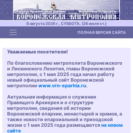
8 августа 2026 г., СУББОТА, (26 июля ст.)
Toggle navigation
ПОЛНАЯ ВЕРСИЯ САЙТА
Уважаемые посетители!
По благословению митрополита Воронежского
и Лискинского Леонтия, главы Воронежской
митрополии, с 1 мая 2025 года начал работу
новый официальный сайт Воронежской
митрополии
www.vrn-eparhia.ru
.
Актуальная информация о служении
Правящего Архиерея и о структуре
митрополии, сведения об истории
Воронежской епархии, монастырей и храмов, а
также новости епархиальной и приходской
жизни с 1 мая 2025 года размещаются
на новом
сайте