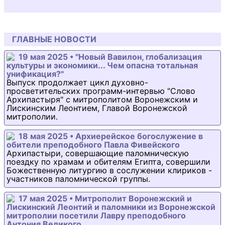
ГЛАВНЫЕ НОВОСТИ
19 мая 2025 • "Новый Вавилон, глобализация
культуры и экономики... Чем опасна тотальная
унификация?"
Выпуск продолжает цикл духовно-
просветительских программ-интервью "Слово
Архипастыря" с митрополитом Воронежским и
Лискинским Леонтием, Главой Воронежской
митрополии.
18 мая 2025 • Архиерейское богослужение в
обители преподобного Павла Фивейского
Архипастыри, совершающие паломническую
поездку по храмам и обителям Египта, совершили
Божественную литургию в сослужении клириков -
участников паломнической группы.
17 мая 2025 • Митрополит Воронежский и
Лискинский Леонтий и паломники из Воронежской
митрополии посетили Лавру преподобного
Антония Великого