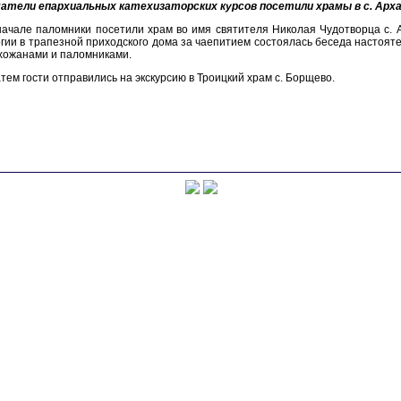
атели епархиальных катехизаторских курсов посетили храмы в с. Архан
ачале паломники посетили храм во имя святителя Николая Чудотворца с. 
гии в трапезной приходского дома за чаепитием состоялась беседа настоя
хожанами и паломниками.
тем гости отправились на экскурсию в Троицкий храм с. Борщево.