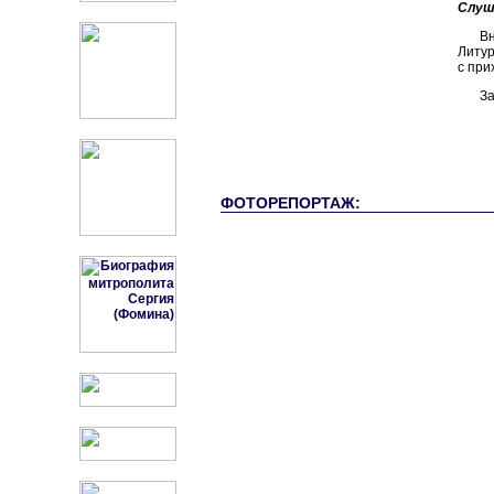
Слуш
Вн
Литур
с при
За
ФОТОРЕПОРТАЖ: