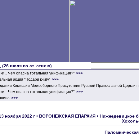
 (26 июля по ст. стилю)
ики... Чем опасна тотальная унификация?"
>>>
льная акция "Подари книгу"
>>>
едании Комиссии Межсоборного Присутствия Русской Православной Церкви п
ики... Чем опасна тотальная унификация?"
>>>
ершино
>>>
13 ноября 2022 г • ВОРОНЕЖСКАЯ ЕПАРХИЯ • Нижнедевицкое бл
Хохольс
Паломническая