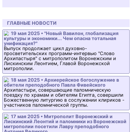
ГЛАВНЫЕ НОВОСТИ
19 мая 2025 • "Новый Вавилон, глобализация
культуры и экономики... Чем опасна тотальная
унификация?"
Выпуск продолжает цикл духовно-
просветительских программ-интервью "Слово
Архипастыря" с митрополитом Воронежским и
Лискинским Леонтием, Главой Воронежской
митрополии.
18 мая 2025 • Архиерейское богослужение в
обители преподобного Павла Фивейского
Архипастыри, совершающие паломническую
поездку по храмам и обителям Египта, совершили
Божественную литургию в сослужении клириков -
участников паломнической группы.
17 мая 2025 • Митрополит Воронежский и
Лискинский Леонтий и паломники из Воронежской
митрополии посетили Лавру преподобного
Антония Великого