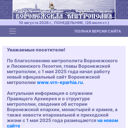
10 августа 2026 г., ПОНЕДЕЛЬНИК, (28 июля ст.)
Toggle navigation
ПОЛНАЯ ВЕРСИЯ САЙТА
Уважаемые посетители!
По благословению митрополита Воронежского
и Лискинского Леонтия, главы Воронежской
митрополии, с 1 мая 2025 года начал работу
новый официальный сайт Воронежской
митрополии
www.vrn-eparhia.ru
.
Актуальная информация о служении
Правящего Архиерея и о структуре
митрополии, сведения об истории
Воронежской епархии, монастырей и храмов, а
также новости епархиальной и приходской
жизни с 1 мая 2025 года размещаются
на новом
сайте