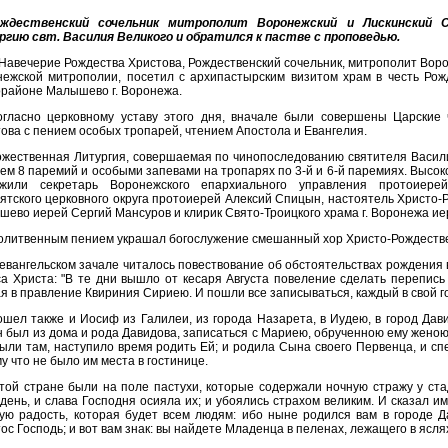
ждественский сочельник митрополит Воронежский и Лискинский 
ргию свт. Василия Великого и обратился к пастве с проповедью.
Навечерие Рождества Христова, Рождественский сочельник, митрополит Воро
ежской митрополии, посетил с архипастырским визитом храм в честь Рож
районе Малышево г. Воронежа.
огласно церковному уставу этого дня, вначале были совершены Царские
ова с пением особых тропарей, чтением Апостола и Евангелия.
жественная Литургия, совершаемая по чинопоследованию святителя Васили
ем 8 паремий и особыми запевами на тропарях по 3-й и 6-й паремиях. Вы
ужили секретарь Воронежского епархиального управления протоиере
ятского церковного округа протоиерей Алексий Спицын, настоятель Христо
ево иерей Сергий Мансуров и клирик Свято-Троицкого храма г. Воронежа ие
олитвенным пением украшал богослужение смешанный хор Христо-Рождестве
евангельском зачале читалось повествование об обстоятельствах рождения
а Христа: "В те дни вышло от кесаря Августа повеление сделать перепись
я в правление Квириния Сириею. И пошли все записываться, каждый в свой г
шел также и Иосиф из Галилеи, из города Назарета, в Иудею, в город Да
н был из дома и рода Давидова, записаться с Мариею, обрученною ему женою
ыли там, наступило время родить Ей; и родила Сына своего Первенца, и спе
у что не было им места в гостинице.
той стране были на поле пастухи, которые содержали ночную стражу у ста
день, и слава Господня осияла их; и убоялись страхом великим. И сказал им
ую радость, которая будет всем людям: ибо ныне родился вам в городе 
ос Господь; и вот вам знак: вы найдете Младенца в пеленах, лежащего в ясля