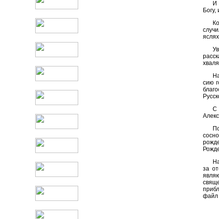
И 
Богу,
К
случи
яслях
У
расск
хваля
На
сию г
благ
Русск
С
Алекс
П
сосно
рожд
Рожде
Н
за о
явля
свящ
приб
файл 