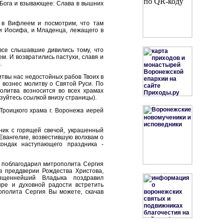
 Бога и взывающее: Слава в вышних
м в Вифлеем и посмотрим, что там
 и Иосифа, и Младенца, лежащего в
все слышавшие дивились тому, что
м. И возвратились пастухи, славя и
.
итвы нас недостойных рабов Твоих в
 вознес молитву о Святой Руси. По
олитва возносится во всех храмах
зуйтесь ссылкой внизу страницы).
Троицкого храма г. Воронежа иерей
ник с горящей свечой, украшенный
 Евангелие, возвестившую волхвам о
ондак наступающего праздника -
 поблагодарил митрополита Сергия
в преддверии Рождества Христова,
ященнейший Владыка поздравил
ре и духовной радости встретить
ополита Сергия Вы можете, скачав