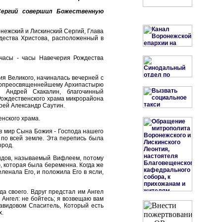
Сергий совершил Божественную
нежский и Лискинский Сергий, Глава
дества Христова, расположенный в
 часы - часы Навечерия Рождества
я Великого, начиналась вечерней с
сокопреосвященнейшему Архипастырю
й Андрей Скакалин, благочинный
-Рождественского храма микрорайона
рей Александр Саутин.
нского храма.
 в мир Сына Божия - Господа нашего
 по всей земле. Эта перепись была
ород.
видов, называемый Вифлеем, потому
, которая была беременна. Когда же
ленала Его, и положила Его в ясли,
да своего. Вдруг предстал им Ангел
 Ангел: не бойтесь; я возвещаю вам
Давидовом Спаситель, Который есть
х.