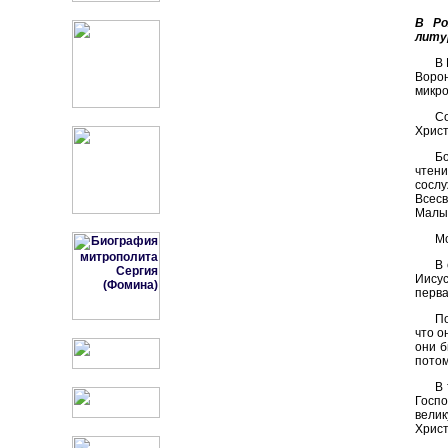
В Ро
литу
В 
Ворон
микро
С
Христ
Бо
чтени
сосл
Всесв
Малыш
М
В 
Иисус
перва
По
что о
они б
потом
В 
Госпо
велик
Христ