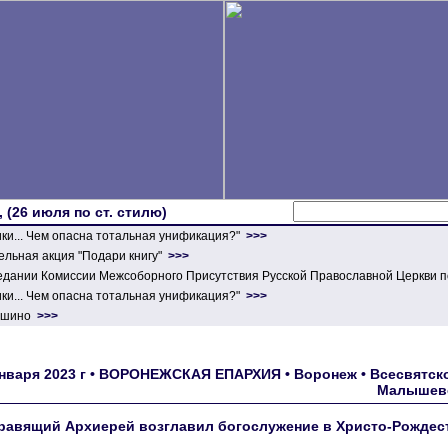
 (26 июля по ст. стилю)
ики... Чем опасна тотальная унификация?"
>>>
льная акция "Подари книгу"
>>>
едании Комиссии Межсоборного Присутствия Русской Православной Церкви п
ики... Чем опасна тотальная унификация?"
>>>
ершино
>>>
января 2023 г • ВОРОНЕЖСКАЯ ЕПАРХИЯ • Воронеж • Всесвятско
Малышево
равящий Архиерей возглавил богослужение в Христо-Рождес