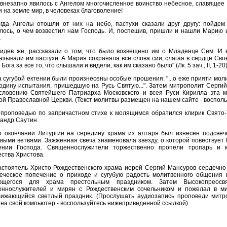
внезапно явилось с Ангелом многочисленное воинство небесное, славящее
 и на земле мир, в человеках благоволение!
огда Ангелы отошли от них на небо, пастухи сказали друг другу: пойде
лось, о чем возвестил нам Господь. И, поспешив, пришли и нашли Марию
.
видев же, рассказали о том, что было возвещено им о Младенце Сем. И 
азывали им пастухи. А Мария сохраняла все слова сии, слагая в сердце Свое
 Бога за все то, что слышали и видели, как им сказано было" (Лк. 5 зач., II, 1-20)
 сугубой ектении были произнесены особые прошения: "...о еже прияти мол
одину испытания, пришедшую на Русь Святую...". Затем митрополит Сергий
ословению Святейшего Патриарха Московского и всея Руси Кирилла эта м
ой Православной Церкви. (Текст молитвы размещен на нашем сайте - восполь
 проповедью по запричастном стихе к молящимся обратился клирик Свято-
андр Саутин.
о окончании Литургии на середину храма из алтаря был изнесен подсвеч
выми ветвями. Зажженная свеча знаменовала звезду, о которой повествует
ении Господа. Священнослужители торжественно пропели тропарь и к
ства Христова.
астоятель Христо-Рождественского храма иерей Сергий Мансуров сердечно
теческое попечение о приходе и сугубую радость молитвенного общения 
ющегося для храма престольным праздником. Затем Высокопреосв
еннослужителей и мирян с Рождественским сочельником и пожелал в ми
лижающийся светлый праздник. (Прослушать аудиозапись проповеди митр
на свой компьютер - воспользуйтесь нижеприведенной ссылкой).