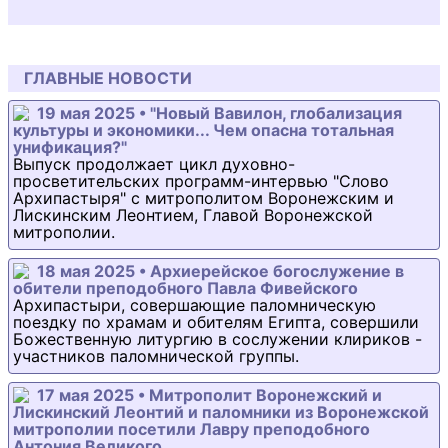
ГЛАВНЫЕ НОВОСТИ
19 мая 2025 • "Новый Вавилон, глобализация
культуры и экономики... Чем опасна тотальная
унификация?"
Выпуск продолжает цикл духовно-
просветительских программ-интервью "Слово
Архипастыря" с митрополитом Воронежским и
Лискинским Леонтием, Главой Воронежской
митрополии.
18 мая 2025 • Архиерейское богослужение в
обители преподобного Павла Фивейского
Архипастыри, совершающие паломническую
поездку по храмам и обителям Египта, совершили
Божественную литургию в сослужении клириков -
участников паломнической группы.
17 мая 2025 • Митрополит Воронежский и
Лискинский Леонтий и паломники из Воронежской
митрополии посетили Лавру преподобного
Антония Великого