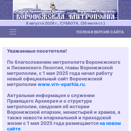
8 августа 2026 г., СУББОТА, (26 июля ст.)
Toggle navigation
ПОЛНАЯ ВЕРСИЯ САЙТА
Уважаемые посетители!
По благословению митрополита Воронежского
и Лискинского Леонтия, главы Воронежской
митрополии, с 1 мая 2025 года начал работу
новый официальный сайт Воронежской
митрополии
www.vrn-eparhia.ru
.
Актуальная информация о служении
Правящего Архиерея и о структуре
митрополии, сведения об истории
Воронежской епархии, монастырей и храмов, а
также новости епархиальной и приходской
жизни с 1 мая 2025 года размещаются
на новом
сайте