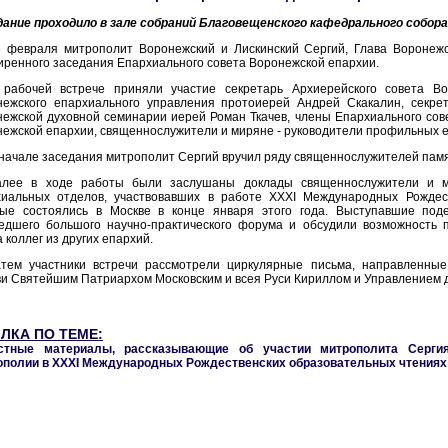
дание проходило в зале собраний Благовещенского кафедрального собора
6 февраля митрополит Воронежский и Лискинский Сергий, Глава Воронежс
ренного заседания Епархиального совета Воронежской епархии.
 рабочей встрече приняли участие секретарь Архиерейского совета Во
нежского епархиального управления протоиерей Андрей Скакалин, секрет
ежской духовной семинарии иерей Роман Ткачев, члены Епархиального сове
ежской епархии, священнослужители и миряне - руководители профильных 
начале заседания митрополит Сергий вручил ряду священнослужителей пам
алее в ходе работы были заслушаны доклады священнослужители и м
хиальных отделов, участвовавших в работе ХХХI Международных Рождест
рые состоялись в Москве в конце января этого года. Выступавшие под
едшего большого научно-практического форума и обсудили возможность 
 коллег из других епархий.
атем участники встречи рассмотрели циркулярные письма, направленные
и Святейшим Патриархом Московским и всея Руси Кириллом и Управлением 
ЛКА ПО ТЕМЕ:
стные материалы, рассказывающие об участии митрополита Серги
ополии в ХХХI Международных Рождественских образовательных чтениях