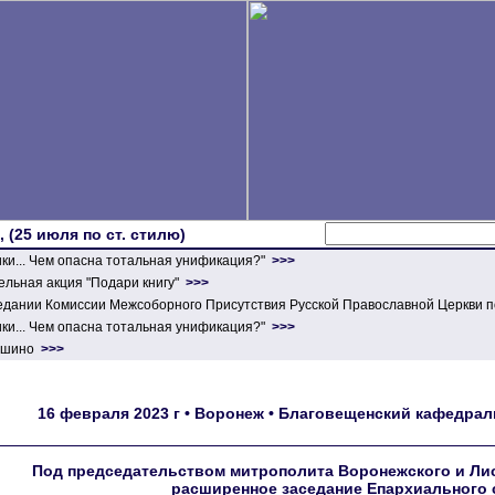
 (25 июля по ст. стилю)
ики... Чем опасна тотальная унификация?"
>>>
льная акция "Подари книгу"
>>>
едании Комиссии Межсоборного Присутствия Русской Православной Церкви п
ики... Чем опасна тотальная унификация?"
>>>
ершино
>>>
16 февраля 2023 г • Воронеж • Благовещенский кафедр
Под председательством митрополита Воронежского и Лис
расширенное заседание Епархиального 