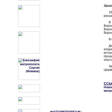
Засе
1
расши
В
Воро
Ворон
Ворон
В 
Д
епар
кото
прош
опыта
З
Церкв
ССЫ
Ново
митр